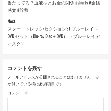
o
当たってる？血液型とお金の関係 #shorts #金銭
感覚 #貯蓄
s
Next:
t
スター・トレック:セクション31 ブルーレイ ＋
n
DVD セット（Blu-ray Disc＋DVD） （ブルーレイデ
a
ィスク）
v
i
コメントを残す
g
メールアドレスが公開されることはありません。
※
a
が付いている欄は必須項目です
コメント
※
t
i