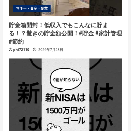
マネー・資産・副業
貯金箱開封！低収入でもこんなに貯ま
る！？驚きの貯金額公開！#貯金 #家計管理
#節約
phi72110
2026年7月28日