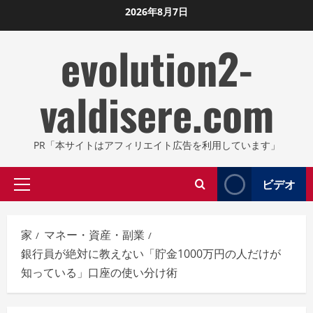
コ
2026年8月7日
ン
evolution2-
テ
ン
ツ
valdisere.com
に
ス
キ
PR「本サイトはアフィリエイト広告を利用しています」
ッ
プ
ビデオ
プ
し
ラ
ま
イ
す
家
マネー・資産・副業
マ
銀行員が絶対に教えない「貯金1000万円の人だけが
リ
知っている」口座の使い分け術
メ
ニ