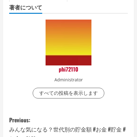
のこと #お金 #副業 #金運＃定年
著者について
後＃セカンドライフ
phi72110
Administrator
すべての投稿を表示します
P
Previous:
o
みんな気になる？世代別の貯金額 #お金 #貯金 #