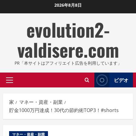
コ
2026年8月8日
ン
evolution2-
テ
ン
ツ
valdisere.com
に
ス
キ
PR「本サイトはアフィリエイト広告を利用しています」
ッ
プ
ビデオ
プ
し
ラ
ま
イ
す
家
マネー・資産・副業
マ
貯金1000万円達成！30代の節約術TOP3！#shorts
リ
メ
ニ
マネー・資産・副業