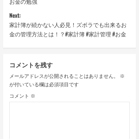
お金の勉強
s
Next:
t
家計簿が続かない人必見！ズボラでも出来るお
n
金の管理方法とは！？#家計簿 #家計管理 #お金
a
v
コメントを残す
i
メールアドレスが公開されることはありません。
※
g
が付いている欄は必須項目です
a
コメント
※
t
i
o