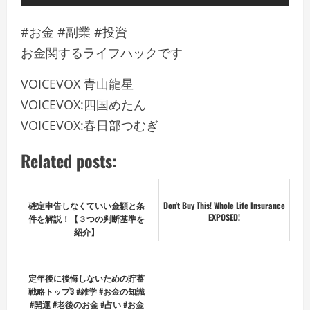
#お金 #副業 #投資
お金関するライフハックです
VOICEVOX 青山龍星
VOICEVOX:四国めたん
VOICEVOX:春日部つむぎ
Related posts:
確定申告しなくていい金額と条
Don't Buy This! Whole Life Insurance
EXPOSED!
件を解説！【３つの判断基準を
紹介】
定年後に後悔しないための貯蓄
戦略トップ3 #雑学 #お金の知識
#開運 #老後のお金 #占い #お金