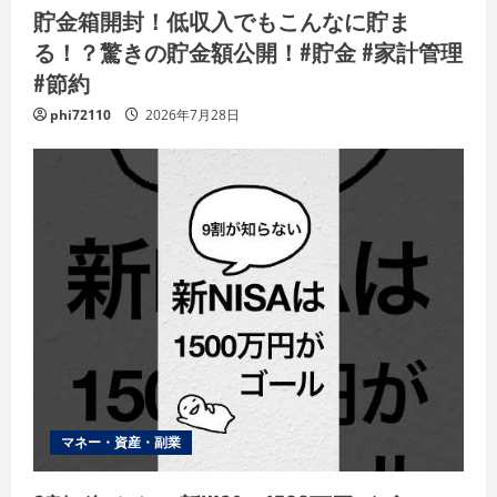
貯金箱開封！低収入でもこんなに貯ま
る！？驚きの貯金額公開！#貯金 #家計管理
#節約
phi72110
2026年7月28日
マネー・資産・副業