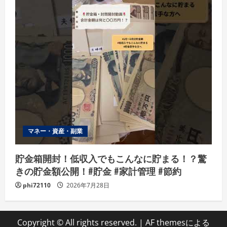
マネー・資産・副業
貯金箱開封！低収入でもこんなに貯まる！？驚
きの貯金額公開！#貯金 #家計管理 #節約
phi72110
2026年7月28日
Copyright © All rights reserved.
|
AF themesによる