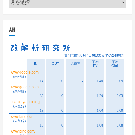
ア
ー
カ
イ
AH
ブ