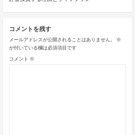
a
v
コメントを残す
i
メールアドレスが公開されることはありません。
※
g
が付いている欄は必須項目です
a
コメント
※
t
i
o
n