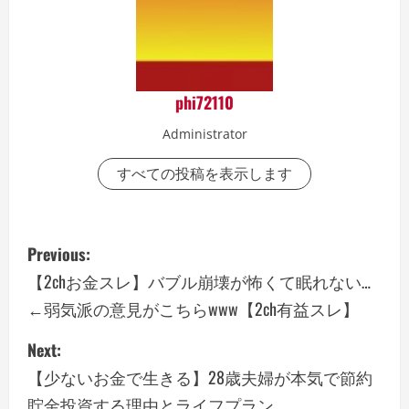
phi72110
Administrator
すべての投稿を表示します
P
Previous:
o
【2chお金スレ】バブル崩壊が怖くて眠れない…
←弱気派の意見がこちらwww【2ch有益スレ】
s
Next:
t
【少ないお金で生きる】28歳夫婦が本気で節約
n
貯金投資する理由とライフプラン