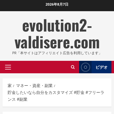
コ
2026年8月7日
ン
evolution2-
テ
ン
ツ
valdisere.com
に
ス
キ
PR「本サイトはアフィリエイト広告を利用しています」
ッ
プ
ビデオ
プ
し
ラ
ま
イ
す
家
マネー・資産・副業
マ
貯金したいなら自分をカスタマイズ #貯金 #フリーラ
リ
ンス #副業
メ
ニ