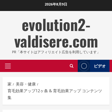
コ
2026年8月9日
ン
evolution2-
テ
ン
ツ
valdisere.com
に
ス
キ
PR「本サイトはアフィリエイト広告を利用しています」
ッ
プ
ビデオ
プ
し
ラ
ま
イ
す
家
美容・健康
マ
育毛効果アップ12ヶ条 & 育毛効果アップ コンテンツ
リ
集
メ
ニ