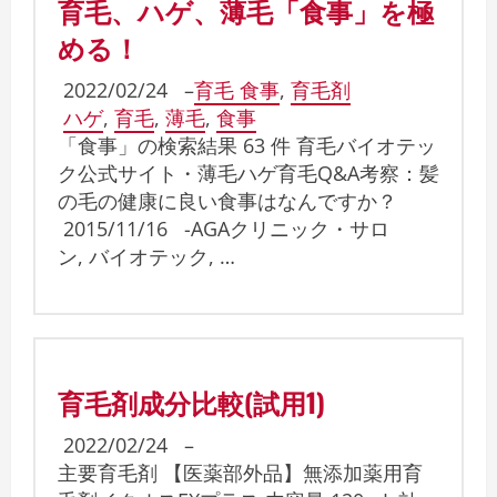
育毛、ハゲ、薄毛「食事」を極
める！
2022/02/24
–
育毛 食事
,
育毛剤
ハゲ
,
育毛
,
薄毛
,
食事
「食事」の検索結果 63 件 育毛バイオテッ
ク公式サイト・薄毛ハゲ育毛Q&A考察：髪
の毛の健康に良い食事はなんですか？
2015/11/16 -AGAクリニック・サロ
ン, バイオテック, …
育毛剤成分比較(試用1)
2022/02/24
–
主要育毛剤 【医薬部外品】無添加薬用育