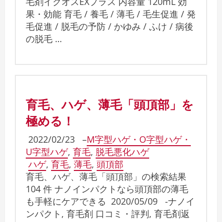
毛剤イクオスEXプラス 内容量 120mL 効
果・効能 育毛 / 養毛 / 薄毛 / 毛生促進 / 発
毛促進 / 脱毛の予防 / かゆみ / ふけ / 病後
の脱毛 …
育毛、ハゲ、薄毛「頭頂部」を
極める！
2022/02/23
–
M字型ハゲ・O字型ハゲ・
U字型ハゲ
,
育毛
,
脱毛悪化ハゲ
ハゲ
,
育毛
,
薄毛
,
頭頂部
育毛、ハゲ、薄毛「頭頂部」の検索結果
104 件 ナノインパクトなら頭頂部の薄毛
も手軽にケアできる 2020/05/09 -ナノイ
ンパクト, 育毛剤 口コミ・評判, 育毛剤返