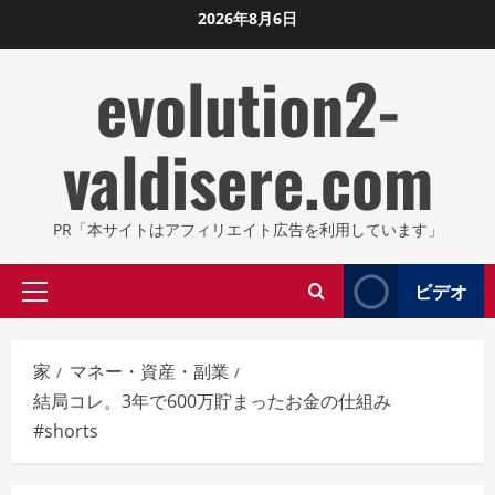
コ
2026年8月6日
ン
evolution2-
テ
ン
ツ
valdisere.com
に
ス
キ
PR「本サイトはアフィリエイト広告を利用しています」
ッ
プ
ビデオ
プ
し
ラ
ま
イ
す
家
マネー・資産・副業
マ
結局コレ。3年で600万貯まったお金の仕組み
リ
#shorts
メ
ニ