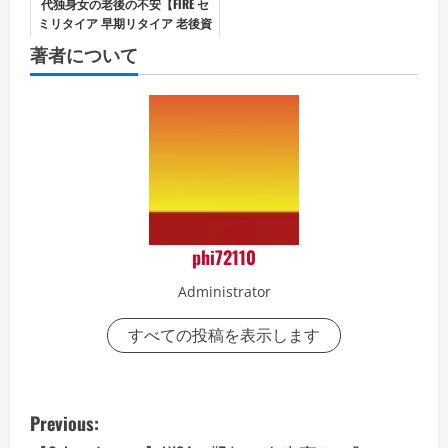
代独身女の老後の不安【FIRE セ
ミリタイア 早期リタイア 老後資
金が心配な方へ】
著者について
phi72110
Administrator
すべての投稿を表示します
P
Previous: