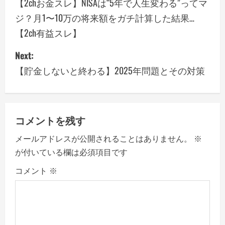
o
【2chお金スレ】NISAは“5年で人生変わる”ってマ
ジ？月1〜10万の将来額をガチ計算した結果…
s
【2ch有益スレ】
t
Next:
n
【貯金しないと終わる】2025年問題とその対策
a
v
コメントを残す
i
メールアドレスが公開されることはありません。
※
g
が付いている欄は必須項目です
a
コメント
※
t
i