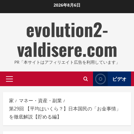
コ
2026年8月6日
ン
evolution2-
テ
ン
ツ
valdisere.com
に
ス
キ
PR「本サイトはアフィリエイト広告を利用しています」
ッ
プ
ビデオ
プ
し
ラ
ま
イ
す
家
マネー・資産・副業
マ
第29回 【平均はいくら？】日本国民の「お金事情」
リ
を徹底解説【貯める編】
メ
ニ