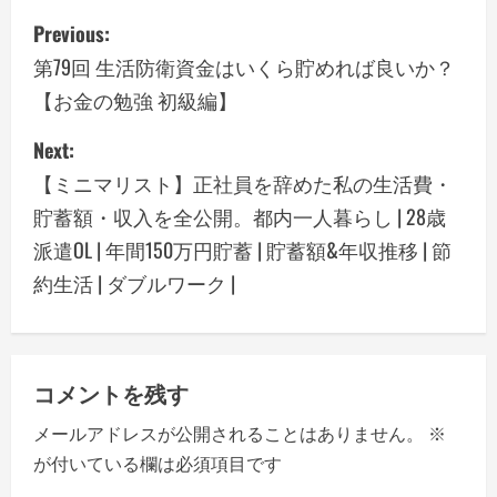
P
Previous:
o
第79回 生活防衛資金はいくら貯めれば良いか？
【お金の勉強 初級編】
s
Next:
t
【ミニマリスト】正社員を辞めた私の生活費・
n
貯蓄額・収入を全公開。都内一人暮らし | 28歳
a
派遣OL | 年間150万円貯蓄 | 貯蓄額&年収推移 | 節
約生活 | ダブルワーク |
v
i
g
コメントを残す
a
メールアドレスが公開されることはありません。
※
が付いている欄は必須項目です
t