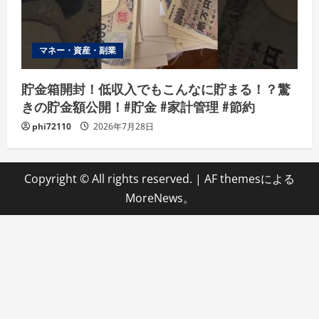
マネー・資産・副業
貯金箱開封！低収入でもこんなに貯まる！？驚
きの貯金額公開！#貯金 #家計管理 #節約
phi72110
2026年7月28日
Copyright © All rights reserved.
|
AF themesによる
MoreNews
。