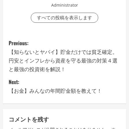
Administrator
すべての投稿を表示します
P
Previous:
o
【知らないとヤバイ】貯金だけでは貧乏確定。
円安とインフレから資産を守る最強の対策４選
s
と最強の投資術を解説！
t
Next:
n
【お金】みんなの年間貯金額を教えて！
a
v
コメントを残す
i