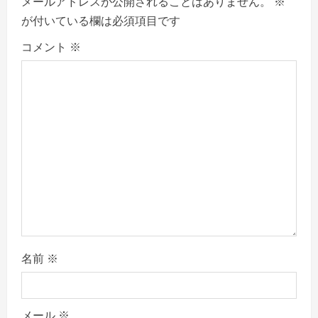
メールアドレスが公開されることはありません。
※
g
が付いている欄は必須項目です
a
コメント
※
t
i
o
n
名前
※
メール
※