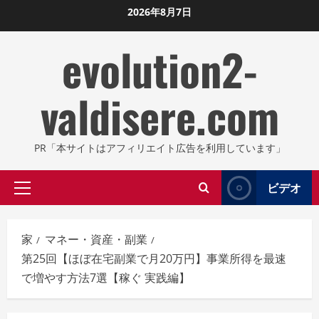
コ
2026年8月7日
ン
evolution2-
テ
ン
ツ
valdisere.com
に
ス
キ
PR「本サイトはアフィリエイト広告を利用しています」
ッ
プ
ビデオ
プ
し
ラ
ま
イ
す
家
マネー・資産・副業
マ
第25回【ほぼ在宅副業で月20万円】事業所得を最速
リ
で増やす方法7選【稼ぐ 実践編】
メ
ニ