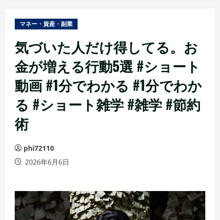
ュ
ー
マネー・資産・副業
気づいた人だけ得してる。お
金が増える行動5選 #ショート
動画 #1分でわかる #1分でわか
る #ショート雑学 #雑学 #節約
術
phi72110
2026年6月6日