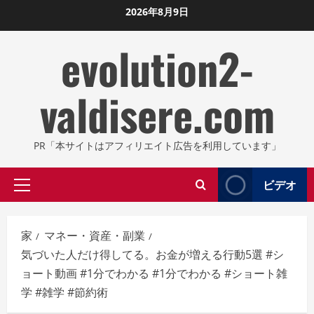
コ
2026年8月9日
ン
evolution2-
テ
ン
ツ
valdisere.com
に
ス
キ
PR「本サイトはアフィリエイト広告を利用しています」
ッ
プ
ビデオ
プ
し
ラ
ま
イ
す
家
マネー・資産・副業
マ
気づいた人だけ得してる。お金が増える行動5選 #シ
リ
ョート動画 #1分でわかる #1分でわかる #ショート雑
メ
学 #雑学 #節約術
ニ