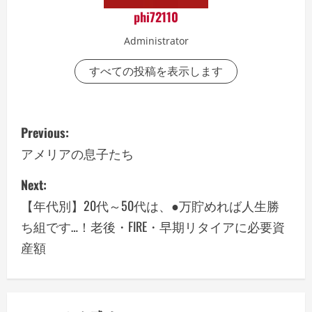
phi72110
Administrator
すべての投稿を表示します
P
Previous:
o
アメリアの息子たち
s
Next:
【年代別】20代～50代は、●万貯めれば人生勝
t
ち組です…！老後・FIRE・早期リタイアに必要資
n
産額
a
v