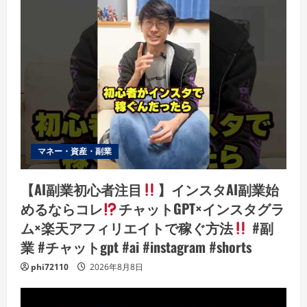
マネー・資産・副業
【AI副業初心者注目
】インスタAI副業始
めるならコレ
チャットGPT×インスタグラ
ム×楽天アフィリエイトで稼ぐ方法
#副
業 #チャットgpt #ai #instagram #shorts
phi72110
2026年8月8日