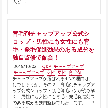
人ピ …
育毛剤チャップアップ公式シ
ョップ・男性にも女性にも育
毛・発毛促進効果のある成分を
独自監修で配合！
2015/10/02
–
Q&A
,
チャップアップ
チャップアップ
,
女性
,
男性
,
育毛剤
チャップアップが選ばれる4つの理由は、
何でしょうか。その２、育毛剤チャップア
ップ公式ショップ・脱毛薄毛ハゲが読み解
く：男性にも女性にも育毛・発毛促進効果
のある成分を独自監修で配合！です。 ＊