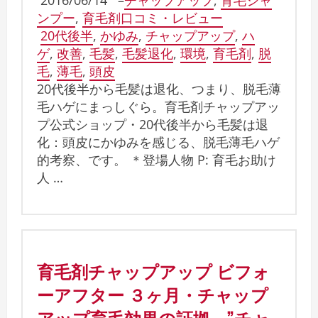
2016/06/14
–
チャップアップ
,
育毛シャ
ンプー
,
育毛剤口コミ・レビュー
20代後半
,
かゆみ
,
チャップアップ
,
ハ
ゲ
,
改善
,
毛髪
,
毛髪退化
,
環境
,
育毛剤
,
脱
毛
,
薄毛
,
頭皮
20代後半から毛髪は退化、つまり、脱毛薄
毛ハゲにまっしぐら。育毛剤チャップアッ
プ公式ショップ・20代後半から毛髪は退
化：頭皮にかゆみを感じる、脱毛薄毛ハゲ
的考察、です。 ＊登場人物 P: 育毛お助け
人 …
育毛剤チャップアップ ビフォ
ーアフター ３ヶ月・チャップ
アップ育毛効果の証拠、”チャ