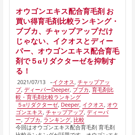
オウゴンエキス配合育毛剤 お
買い得育毛剤比較ランキング・
ブブカ、チャップアップだけ
じゃない、イクオスとディー
パー、オウゴンエキス配合育毛
剤で５αリダクターゼを抑制す
る！
2021/07/13
–
イクオス
,
チャップアッ
プ
,
ディーパーDeeper
,
ブブカ
,
育毛剤比
較・育毛剤比較ランキング
５αリダクターゼ
,
Deeper
,
イクオス
,
オウ
ゴンエキス
,
チャップアップ
,
ディーパ
ー
,
ブブカ
,
ランキング
,
比較
今回はオウゴンエキス配合育毛剤 育毛剤
比較ランキングが話題です。オウゴンエキ