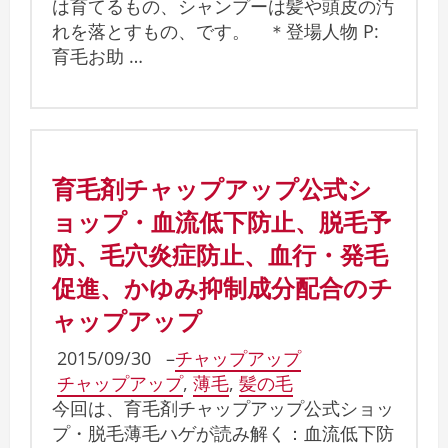
は育てるもの、シャンプーは髪や頭皮の汚
れを落とすもの、です。 ＊登場人物 P:
育毛お助 …
育毛剤チャップアップ公式シ
ョップ・血流低下防止、脱毛予
防、毛穴炎症防止、血行・発毛
促進、かゆみ抑制成分配合のチ
ャップアップ
2015/09/30
–
チャップアップ
チャップアップ
,
薄毛
,
髪の毛
今回は、育毛剤チャップアップ公式ショッ
プ・脱毛薄毛ハゲが読み解く：血流低下防