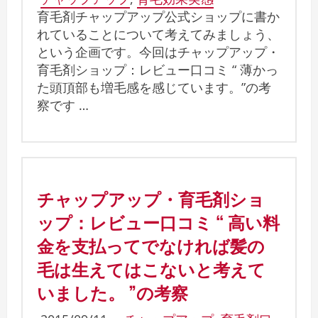
育毛剤チャップアップ公式ショップに書か
れていることについて考えてみましょう、
という企画です。今回はチャップアップ・
育毛剤ショップ：レビュー口コミ “ 薄かっ
た頭頂部も増毛感を感じています。”の考
察です …
チャップアップ・育毛剤ショ
ップ：レビュー口コミ “ 高い料
金を支払ってでなければ髪の
毛は生えてはこないと考えて
いました。 ”の考察