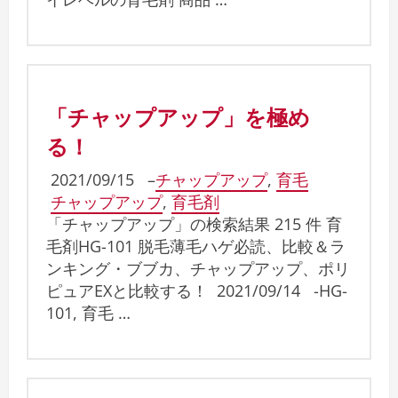
「チャップアップ」を極め
る！
2021/09/15
–
チャップアップ
,
育毛
チャップアップ
,
育毛剤
「チャップアップ」の検索結果 215 件 育
毛剤HG-101 脱毛薄毛ハゲ必読、比較＆ラ
ンキング・ブブカ、チャップアップ、ポリ
ピュアEXと比較する！ 2021/09/14 -HG-
101, 育毛 …