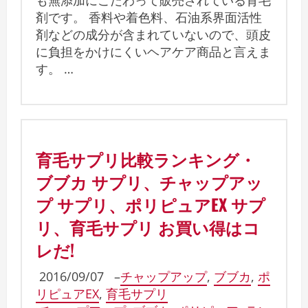
も無添加にこだわって販売されている育毛
剤です。 香料や着色料、石油系界面活性
剤などの成分が含まれていないので、頭皮
に負担をかけにくいヘアケア商品と言えま
す。 …
育毛サプリ比較ランキング・
ブブカ サプリ、チャップアッ
プ サプリ、ポリピュアEX サプ
リ、育毛サプリ お買い得はコ
レだ!
2016/09/07
–
チャップアップ
,
ブブカ
,
ポ
リピュアEX
,
育毛サプリ