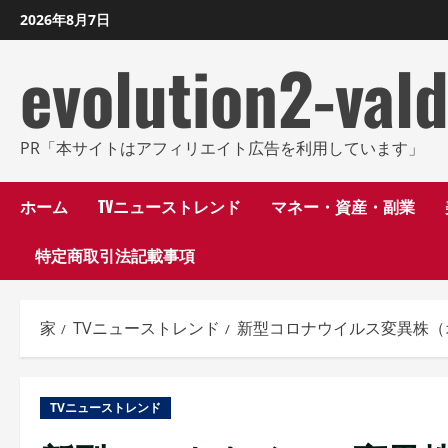
コ
2026年8月7日
ン
evolution2-val
テ
ン
ツ
に
PR「本サイトはアフィリエイト広告を利用しています」
ス
キ
ホーム
TVニューストレンド
マネー・資産・副業
ッ
特定商取引法記載事項
プ
し
ま
家
TVニューストレンド
新型コロナウイルス変異株（
す
TVニューストレンド