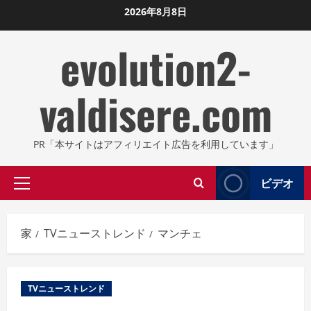
コ
2026年8月8日
ン
evolution2-
テ
ン
ツ
valdisere.com
に
ス
キ
PR「本サイトはアフィリエイト広告を利用しています」
ッ
プ
ビデオ
プ
し
ラ
ま
イ
す
家
TVニューストレンド
マンチェ
マ
リ
メ
TVニューストレンド
ニ