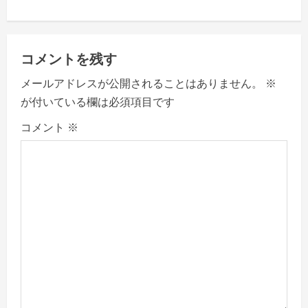
n
a
コメントを残す
v
メールアドレスが公開されることはありません。
※
が付いている欄は必須項目です
i
コメント
※
g
a
t
i
o
n