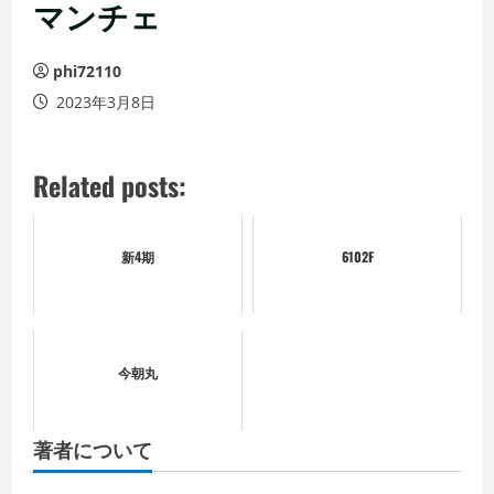
ュ
マンチェ
ー
phi72110
2023年3月8日
Related posts:
新4期
6102F
今朝丸
著者について