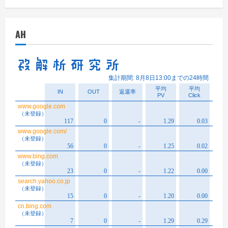
カ
イ
AH
ブ