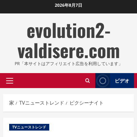
コ
2026年8月7日
ン
evolution2-
テ
ン
ツ
valdisere.com
に
ス
キ
PR「本サイトはアフィリエイト広告を利用しています」
ッ
プ
ビデオ
プ
し
ラ
ま
イ
す
家
TVニューストレンド
ピクシーナイト
マ
リ
メ
TVニューストレンド
ニ