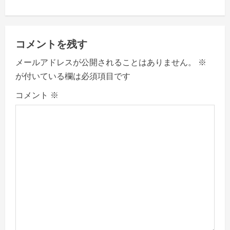
n
a
コメントを残す
v
メールアドレスが公開されることはありません。
※
が付いている欄は必須項目です
i
コメント
※
g
a
t
i
o
n