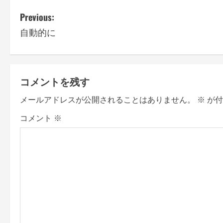
P
Previous:
自動的に
o
s
t
コメントを残す
n
メールアドレスが公開されることはありません。
※
が付
a
コメント
※
v
i
g
a