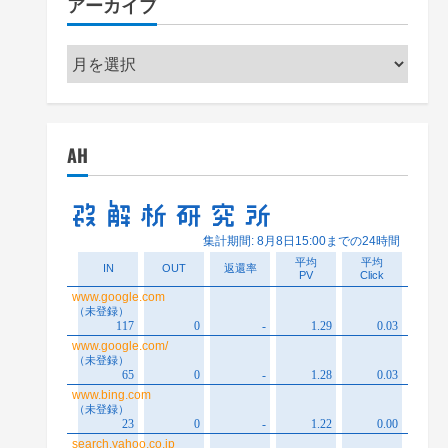
アーカイブ
ー
ア
ー
カ
イ
AH
ブ