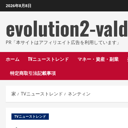
コ
2026年8月8日
ン
evolution2-val
テ
ン
ツ
に
PR「本サイトはアフィリエイト広告を利用しています」
ス
キ
ホーム
TVニューストレンド
マネー・資産・副業
ッ
特定商取引法記載事項
プ
し
ま
家
TVニューストレンド
ネンティン
す
TVニューストレンド