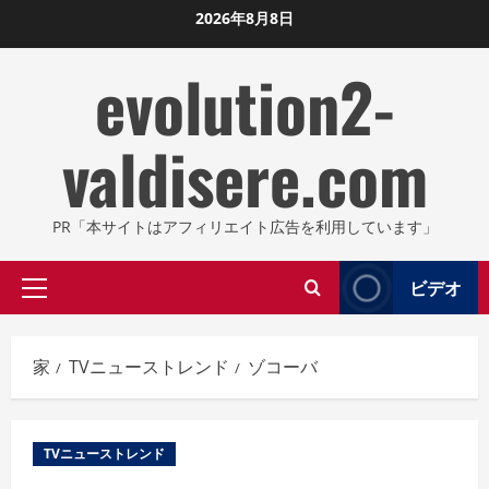
コ
2026年8月8日
ン
evolution2-
テ
ン
ツ
valdisere.com
に
ス
キ
PR「本サイトはアフィリエイト広告を利用しています」
ッ
プ
ビデオ
プ
し
ラ
ま
イ
す
家
TVニューストレンド
ゾコーバ
マ
リ
メ
TVニューストレンド
ニ