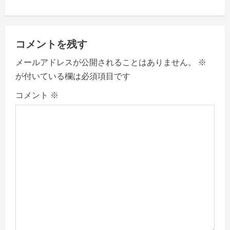
n
a
コメントを残す
v
メールアドレスが公開されることはありません。
※
が付いている欄は必須項目です
i
コメント
※
g
a
t
i
o
n