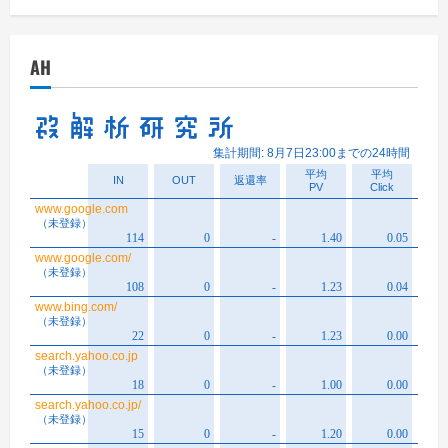
カ
イ
AH
ブ