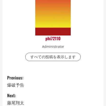
phi72110
Administrator
すべての投稿を表示します
P
Previous:
o
爆破予告
s
Next:
藤尾翔太
t