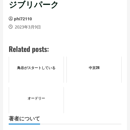
ュ
ジブリパーク
ー
phi72110
2023年3月9日
Related posts:
鳥谷がスタートしている
中京2R
オードリー
著者について