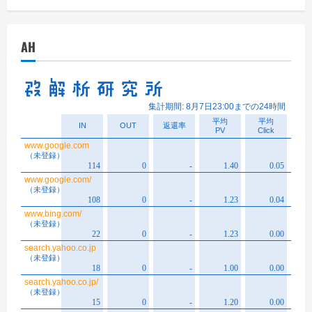
カ
イ
AH
ブ