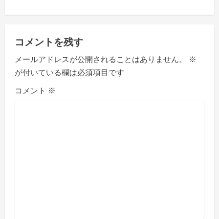
n
a
コメントを残す
v
メールアドレスが公開されることはありません。
※
が付いている欄は必須項目です
i
コメント
※
g
a
t
i
o
n