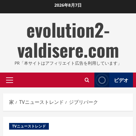
コ
2026年8月7日
ン
evolution2-
テ
ン
ツ
valdisere.com
に
ス
キ
PR「本サイトはアフィリエイト広告を利用しています」
ッ
プ
ビデオ
プ
し
ラ
ま
イ
す
家
TVニューストレンド
ジブリパーク
マ
リ
メ
TVニューストレンド
ニ