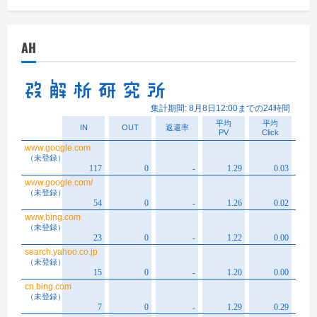
カ
イ
AH
ブ