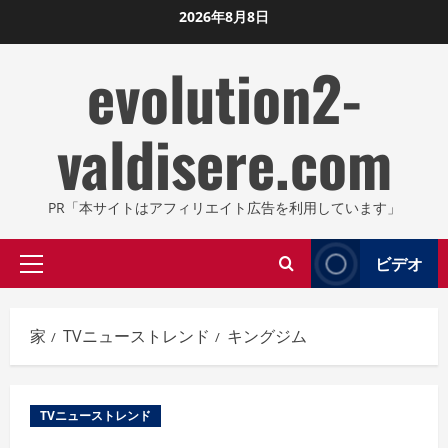
コ
2026年8月8日
ン
evolution2-
テ
ン
ツ
valdisere.com
に
ス
キ
PR「本サイトはアフィリエイト広告を利用しています」
ッ
プ
ビデオ
プ
し
ラ
ま
イ
す
家
TVニューストレンド
キングジム
マ
リ
メ
TVニューストレンド
ニ