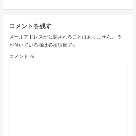
n
a
コメントを残す
v
メールアドレスが公開されることはありません。
※
が付いている欄は必須項目です
i
コメント
※
g
a
t
i
o
n