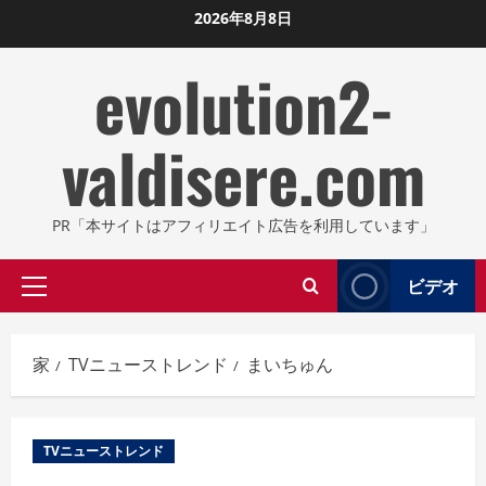
コ
2026年8月8日
ン
evolution2-
テ
ン
ツ
valdisere.com
に
ス
キ
PR「本サイトはアフィリエイト広告を利用しています」
ッ
プ
ビデオ
プ
し
ラ
ま
イ
す
家
TVニューストレンド
まいちゅん
マ
リ
メ
TVニューストレンド
ニ