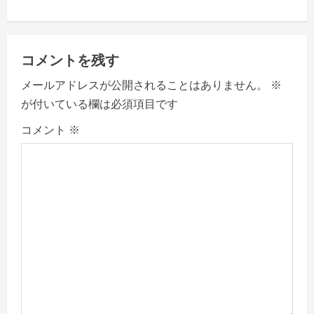
n
a
コメントを残す
v
メールアドレスが公開されることはありません。
※
が付いている欄は必須項目です
i
コメント
※
g
a
t
i
o
n