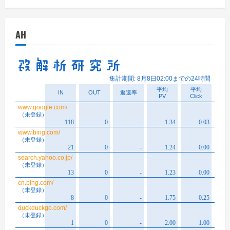
カ
イ
AH
ブ