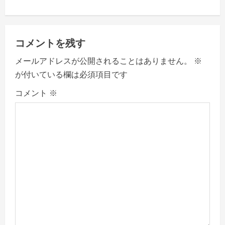
n
a
コメントを残す
v
メールアドレスが公開されることはありません。
※
が付いている欄は必須項目です
i
コメント
※
g
a
t
i
o
n