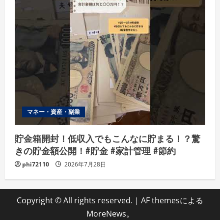
マネー・資産・副業
貯金箱開封！低収入でもこんなに貯まる！？驚
きの貯金額公開！#貯金 #家計管理 #節約
phi72110
2026年7月28日
Copyright © All rights reserved.
|
AF themesによる
MoreNews
。