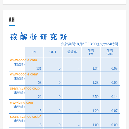
カ
イ
AH
ブ