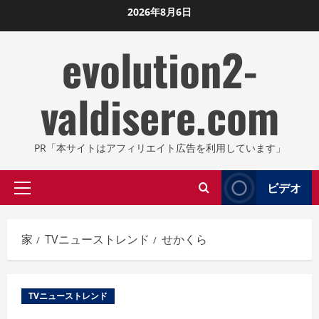
コ
2026年8月6日
ン
evolution2-
テ
ン
ツ
valdisere.com
に
ス
キ
PR「本サイトはアフィリエイト広告を利用しています」
ッ
プ
ビデオ
プ
し
ラ
ま
イ
す
家
TVニューストレンド
せかくら
マ
リ
メ
TVニューストレンド
ニ