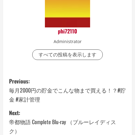
phi72110
Administrator
すべての投稿を表示します
P
Previous:
o
毎月2000円の貯金でこんな物まで買える！？#貯
金 #家計管理
s
Next:
t
帝都物語 Complete Blu-ray （ブルーレイディス
n
ク）