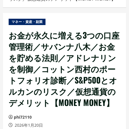
ュ
ー
マネー・資産・副業
お金が永久に増える3つの口座
管理術／サバンナ八木／お金
を貯める法則／アドレナリン
を制御／コットン西村のポー
トフォリオ診断／S&P500とオ
ルカンのリスク／仮想通貨の
デメリット【MONEY MONEY】
phi72110
2026年1月20日