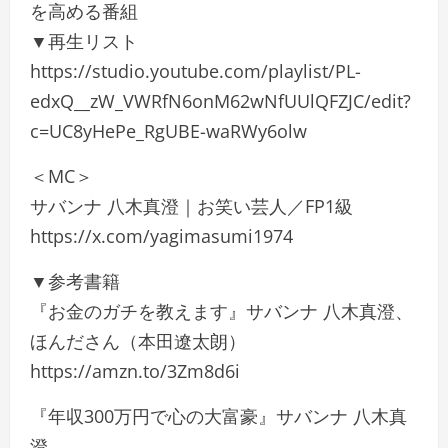
を高める番組
▼再生リスト
https://studio.youtube.com/playlist/PL-
edxQ__zW_VWRfN6onM62wNfUUlQFZJC/edit?
c=UC8yHePe_RgUBE-waRWy6olw
＜MC＞
サバンナ 八木真澄｜お笑い芸人／FP1級
https://x.com/yagimasumi1974
▼参考書籍
『お金のガチを教えます』サバンナ 八木真澄、
ほんださん（本田遼太朗）
https://amzn.to/3Zm8d6i
『年収300万円で心の大富豪』サバンナ 八木真
澄