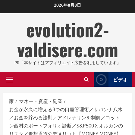
コ
2026年8月8日
ン
evolution2-
テ
ン
ツ
valdisere.com
に
ス
キ
PR「本サイトはアフィリエイト広告を利用しています」
ッ
プ
ビデオ
プ
し
ラ
ま
イ
す
家
マネー・資産・副業
マ
お金が永久に増える3つの口座管理術／サバンナ八木
リ
／お金を貯める法則／アドレナリンを制御／コット
メ
ン西村のポートフォリオ診断／S&P500とオルカンの
ニ
リスク／仮想通貨のデメリット【MONEY MONEY】