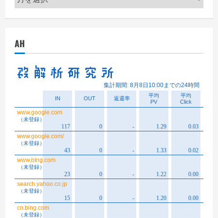
ー
カ
イ
AH
ブ