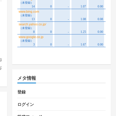
:
お
！
メタ情報
登録
ログイン