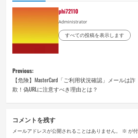
phi72110
Administrator
すべての投稿を表示します
P
Previous:
【危険】MasterCard「ご利用状況確認」メールは詐
o
欺！偽URLに注意すべき理由とは？
s
t
コメントを残す
n
メールアドレスが公開されることはありません。
※
が付
a