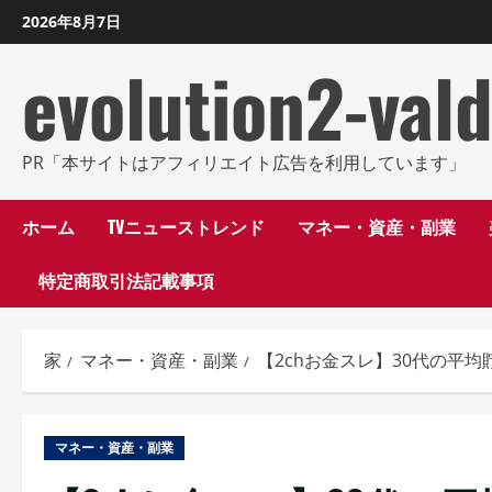
コ
2026年8月7日
ン
evolution2-val
テ
ン
ツ
に
PR「本サイトはアフィリエイト広告を利用しています」
ス
キ
ホーム
TVニューストレンド
マネー・資産・副業
ッ
特定商取引法記載事項
プ
し
ま
家
マネー・資産・副業
【2chお金スレ】30代の平
す
マネー・資産・副業