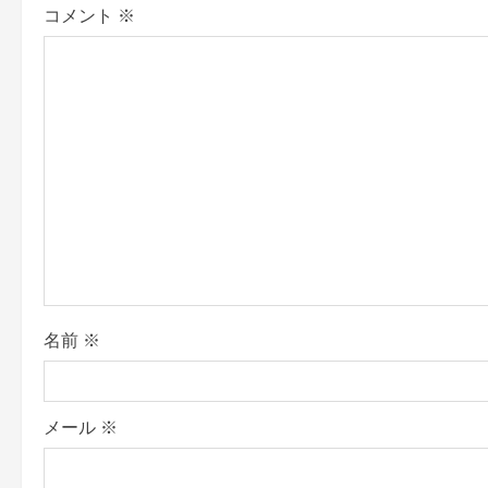
コメント
※
v
i
g
a
t
i
o
名前
※
n
メール
※