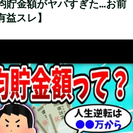
平均貯金額がヤバすぎた…お前
h有益スレ】