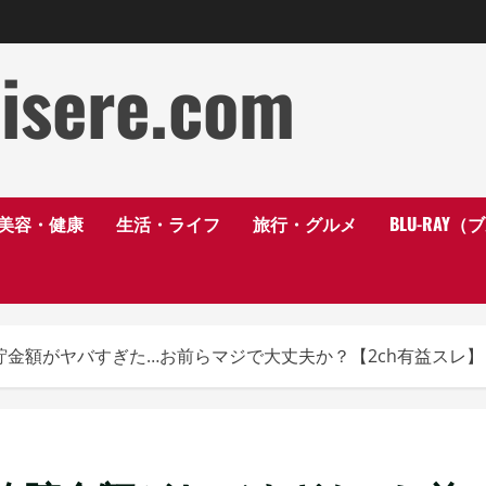
disere.com
美容・健康
生活・ライフ
旅行・グルメ
BLU-RAY
均貯金額がヤバすぎた…お前らマジで大丈夫か？【2ch有益スレ】