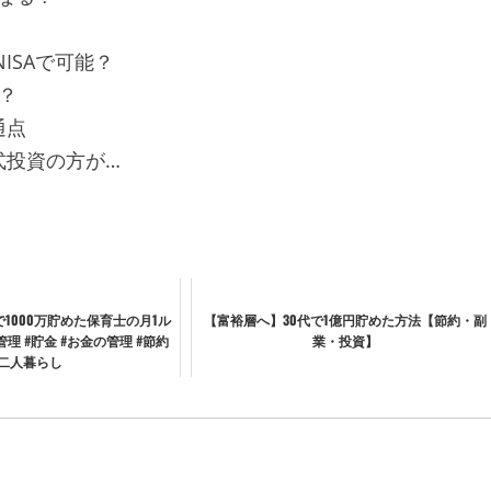
ISAで可能？
要？
通点
株式投資の方が…
で1000万貯めた保育士の月1ル
【富裕層へ】30代で1億円貯めた方法【節約・副
家計管理 #貯金 #お金の管理 #節約
業・投資】
#二人暮らし