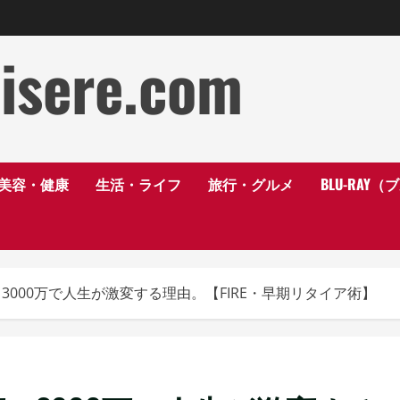
disere.com
美容・健康
生活・ライフ
旅行・グルメ
BLU-RAY
万→3000万で人生が激変する理由。【FIRE・早期リタイア術】