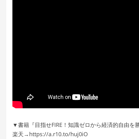
▼書籍『目指せFIRE！知識ゼロから経済的自由を
楽天→https://a.r10.to/huj0iO