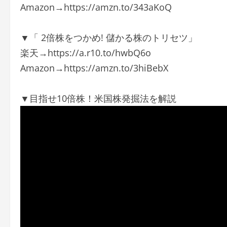
Amazon→https://amzn.to/343aKoQ
▼「 2倍株をつかめ! 儲かる株のトリセツ」
楽天→https://a.r10.to/hwbQ6o
Amazon→https://amzn.to/3hiBebX
▼目指せ10倍株！米国株発掘法を解説