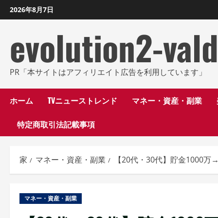
コ
2026年8月7日
ン
evolution2-val
テ
ン
ツ
に
PR「本サイトはアフィリエイト広告を利用しています」
ス
キ
ホーム
TVニューストレンド
マネー・資産・副業
ッ
特定商取引法記載事項
プ
し
ま
家
マネー・資産・副業
【20代・30代】貯金1000
す
マネー・資産・副業