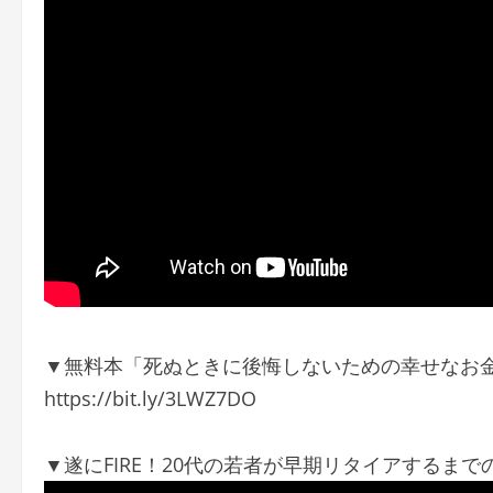
▼無料本「死ぬときに後悔しないための幸せなお
https://bit.ly/3LWZ7DO
▼遂にFIRE！20代の若者が早期リタイアするまで