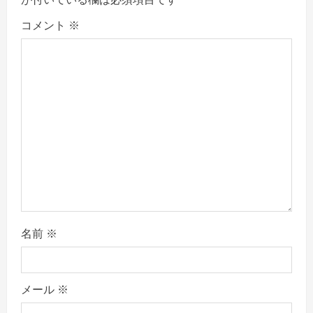
a
コメント
※
t
i
o
n
名前
※
メール
※