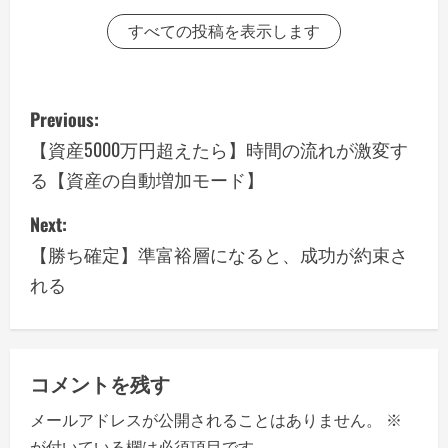
すべての投稿を表示します
P
Previous:
o
【資産5000万円超えたら】時間の流れが激変す
る【資産の自動増加モード】
s
Next:
t
【勝ち確定】準富裕層になると、成功が約束さ
n
れる
a
v
コメントを残す
i
メールアドレスが公開されることはありません。
※
g
が付いている欄は必須項目です