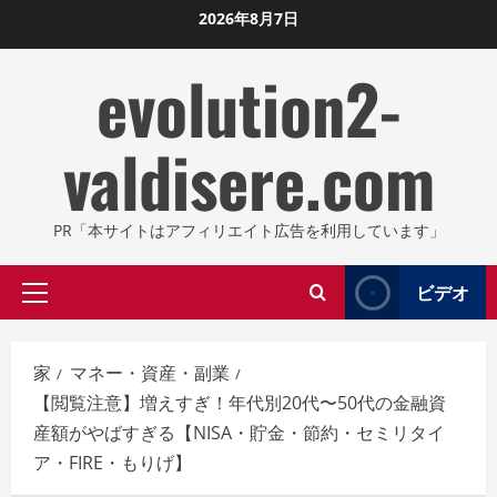
コ
2026年8月7日
ン
evolution2-
テ
ン
ツ
valdisere.com
に
ス
キ
PR「本サイトはアフィリエイト広告を利用しています」
ッ
プ
ビデオ
プ
し
ラ
ま
イ
す
家
マネー・資産・副業
マ
【閲覧注意】増えすぎ！年代別20代〜50代の金融資
リ
産額がやばすぎる【NISA・貯金・節約・セミリタイ
メ
ア・FIRE・もりげ】
ニ