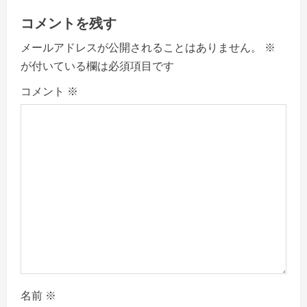
v
コメントを残す
i
メールアドレスが公開されることはありません。
※
g
が付いている欄は必須項目です
a
コメント
※
t
i
o
n
名前
※