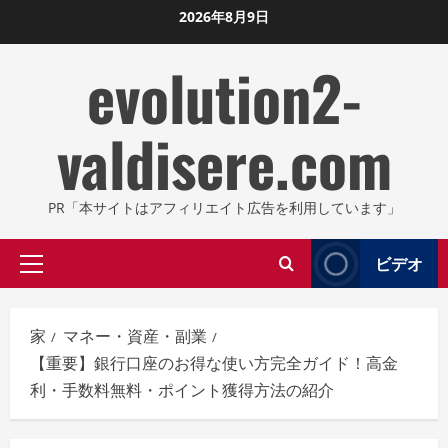
コ
2026年8月9日
ン
evolution2-
テ
ン
ツ
valdisere.com
に
ス
キ
PR「本サイトはアフィリエイト広告を利用しています」
ッ
プ
ビデオ
プ
し
ラ
ま
イ
す
家
マネー・資産・副業
マ
【重要】銀行口座のお得な使い方完全ガイド！高金
リ
利・手数料無料・ポイント獲得方法の紹介
メ
ニ