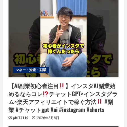
マネー・資産・副業
【AI副業初心者注目
】インスタAI副業始
めるならコレ
チャットGPT×インスタグラ
ム×楽天アフィリエイトで稼ぐ方法
#副
業 #チャットgpt #ai #instagram #shorts
phi72110
2026年8月8日