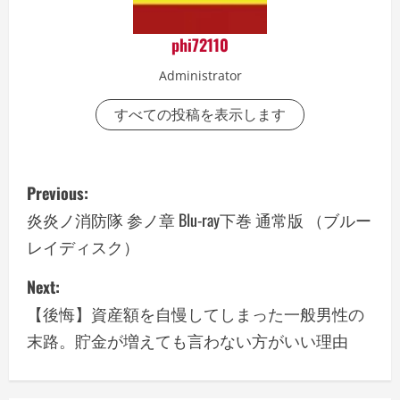
phi72110
Administrator
すべての投稿を表示します
P
Previous:
o
炎炎ノ消防隊 参ノ章 Blu-ray下巻 通常版 （ブルー
レイディスク）
s
Next:
t
【後悔】資産額を自慢してしまった一般男性の
n
末路。貯金が増えても言わない方がいい理由
a