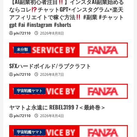
【AI副業初心者注目
】インスタAI副業始める
ならコレ
チャットGPT×インスタグラム×楽天
アフィリエイトで稼ぐ方法
#副業 #チャット
gpt #ai #instagram #shorts
phi72110
2026年8月8日
未分類
SFXハードボイルド/ラブクラフト
phi72110
2026年8月7日
宇宙戦艦ヤマト
ヤマトよ永遠に REBEL3199 7＜最終巻＞
phi72110
2026年8月4日
宇宙戦艦ヤマト