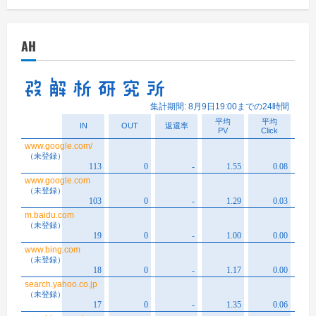
カ
イ
AH
ブ