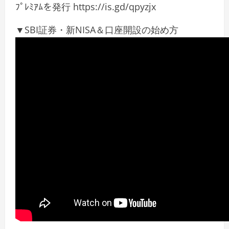
ﾌﾟﾚﾐｱﾑを発行 https://is.gd/qpyzjx
▼SBI証券・新NISA＆口座開設の始め方