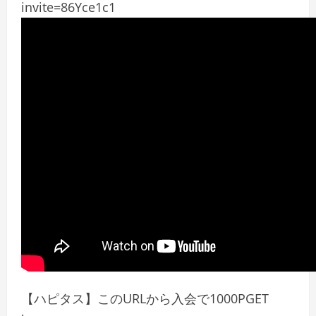
invite=86Yce1c1
【ハピタス】このURLから入会で1000PGET