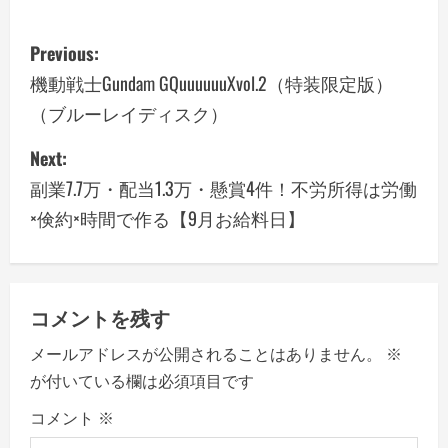
P
Previous:
o
機動戦士Gundam GQuuuuuuXvol.2（特装限定版）
（ブルーレイディスク）
s
Next:
t
副業7.7万・配当1.3万・懸賞4件！不労所得は労働
n
×倹約×時間で作る【9月お給料日】
a
v
コメントを残す
i
メールアドレスが公開されることはありません。
※
g
が付いている欄は必須項目です
a
コメント
※