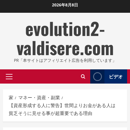
コ
2026年8月8日
ン
evolution2-
テ
ン
ツ
valdisere.com
に
ス
キ
PR「本サイトはアフィリエイト広告を利用しています」
ッ
プ
ビデオ
プ
し
ラ
ま
イ
す
家
マネー・資産・副業
マ
【資産形成する人に警告】世間よりお金がある人は
リ
貧乏そうに見せる事が超重要である理由
メ
ニ