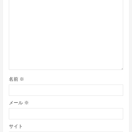
t
i
o
n
名前
※
メール
※
サイト