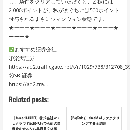
し、条件をクリアしていただくと、皆様には
2,000ポイントが、私がまぐちには500ポイント
付与されるまさにウィンウィン状態です。
★ーーー★ーーー★ーーー★ーーー★ーーー★
ーーー★
おすすめ証券会社
①楽天証券
https://ad2.trafficgate.net/t/r/1029/738/312708_
②SBI証券
https://ad2.tra…
Related posts:
【freee×KANBEI】株式会社Ｗｉ
【PayToday】check! AIファクタリ
ｚクラウド記帳代行で会計の自
ングで資金調達
動化をするなら業界最安値級！