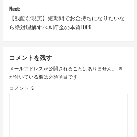
t
Next:
n
【残酷な現実】短期間でお金持ちになりたいな
a
ら絶対理解すべき貯金の本質TOP6
v
i
コメントを残す
g
メールアドレスが公開されることはありません。
※
a
が付いている欄は必須項目です
コメント
※
t
i
o
n