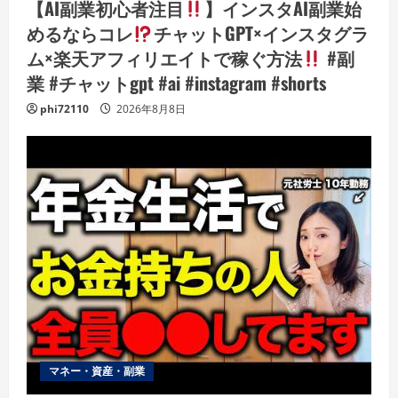
【AI副業初心者注目
】インスタAI副業始
めるならコレ
チャットGPT×インスタグラ
ム×楽天アフィリエイトで稼ぐ方法
#副
業 #チャットgpt #ai #instagram #shorts
phi72110
2026年8月8日
マネー・資産・副業