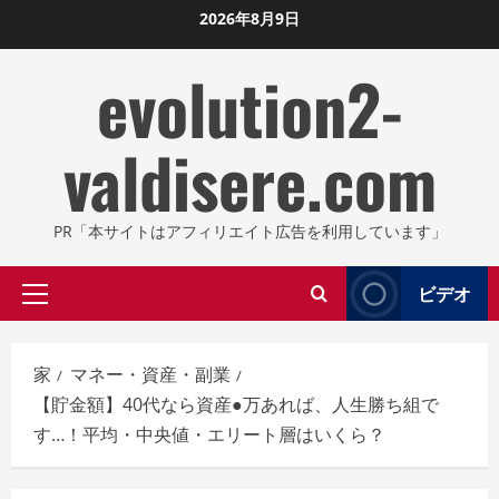
コ
2026年8月9日
ン
evolution2-
テ
ン
ツ
valdisere.com
に
ス
キ
PR「本サイトはアフィリエイト広告を利用しています」
ッ
プ
ビデオ
プ
し
ラ
ま
イ
す
家
マネー・資産・副業
マ
【貯金額】40代なら資産●万あれば、人生勝ち組で
リ
す…！平均・中央値・エリート層はいくら？
メ
ニ