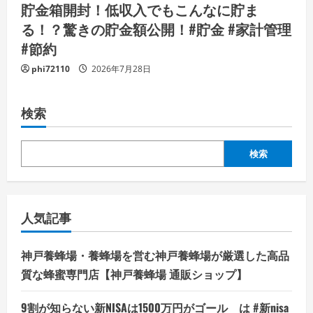
貯金箱開封！低収入でもこんなに貯ま
る！？驚きの貯金額公開！#貯金 #家計管理
#節約
phi72110
2026年7月28日
検索
検索
人気記事
神戸養蜂場・養蜂場を営む神戸養蜂場が厳選した高品
質な蜂蜜専門店【神戸養蜂場 通販ショップ】
9割が知らない新NISAは1500万円がゴール は #新nisa