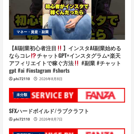
マネー・資産・副業
【AI副業初心者注目
】インスタAI副業始める
ならコレ
チャットGPT×インスタグラム×楽天
アフィリエイトで稼ぐ方法
#副業 #チャット
gpt #ai #instagram #shorts
phi72110
2026年8月8日
未分類
SFXハードボイルド/ラブクラフト
phi72110
2026年8月7日