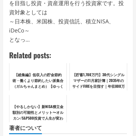
を目指し投資・資産運用を行う投資家です。投
資対象としては
～日本株、米国株、投資信託、積立NISA、
iDeCo～
となっ…
Related posts:
【総集編】低収入の貯金節約
【貯蓄1,700万円】30代シングル
術・働くより節約したい派集合
マザーの11月家計簿｜2035年の
（ガルちゃんまとめ）【ゆっく
サイドFIREを目指す｜年収800万
り】
円｜持ち家｜住宅ローン｜投資
｜NISA｜母子家庭
【やるしかない】新NISA積立金
額別の可能性とメリット〜オル
カン/S&P500投資で人生が変わ
る〜
著者について