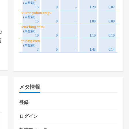
:
質
】
メタ情報
登録
ログイン