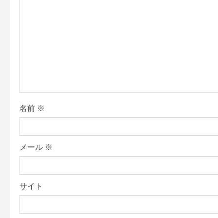
g
a
t
i
o
n
名前
※
メール
※
サイト