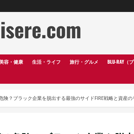
disere.com
美容・健康
生活・ライフ
旅行・グルメ
BLU-RAY
危険？ブラック企業を脱出する最強のサイドFIRE戦略と資産の