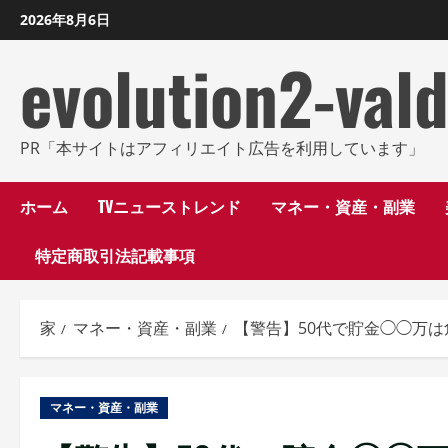
コ
2026年8月6日
ン
evolution2-val
テ
ン
ツ
に
PR「本サイトはアフィリエイト広告を利用しています」
ス
キ
ホーム
TVニューストレンド
マネー・資産・副業
ッ
特定商取引法記載事項
プ
し
ま
家
マネー・資産・副業
【警告】50代で貯金◯◯万は
す
マネー・資産・副業