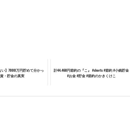
ない】7000万円貯めて分かっ
計44.468円節約の『こ』 #shorts #節約 #小銭貯金
資・貯金の真実
#お金 #貯金 #節約のかきくけこ