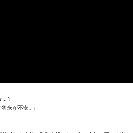
な…？」
で将来が不安…」