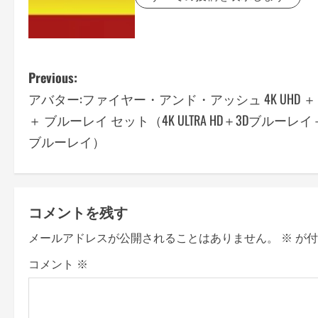
P
Previous:
アバター:ファイヤー・アンド・アッシュ 4K UHD ＋ 
o
＋ ブルーレイ セット（4K ULTRA HD＋3Dブルーレイ
s
ブルーレイ）
t
n
コメントを残す
a
メールアドレスが公開されることはありません。
※
が付
v
コメント
※
i