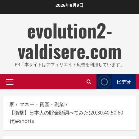
コ
2026年8月9日
ン
evolution2-
テ
ン
ツ
valdisere.com
に
ス
キ
PR「本サイトはアフィリエイト広告を利用しています」
ッ
プ
ビデオ
プ
し
ラ
ま
イ
す
家
マネー・資産・副業
マ
【衝撃】日本人の貯金額調べてみた(20,30,40,50,60
リ
代)#shorts
メ
ニ