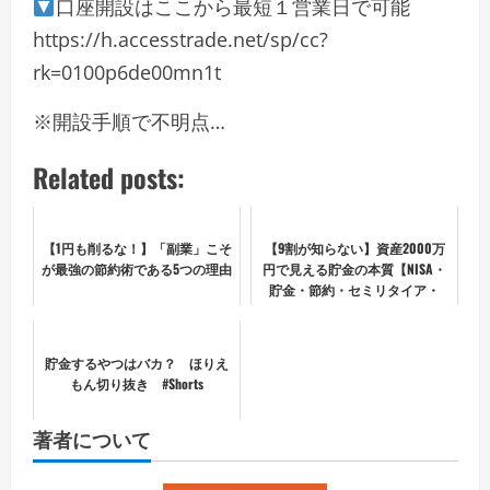
口座開設はここから最短１営業日で可能
https://h.accesstrade.net/sp/cc?
rk=0100p6de00mn1t
※開設手順で不明点…
Related posts:
【1円も削るな！】「副業」こそ
【9割が知らない】資産2000万
が最強の節約術である5つの理由
円で見える貯金の本質【NISA・
貯金・節約・セミリタイア・
FIRE・もりげ】
貯金するやつはバカ？ ほりえ
もん切り抜き #Shorts
著者について