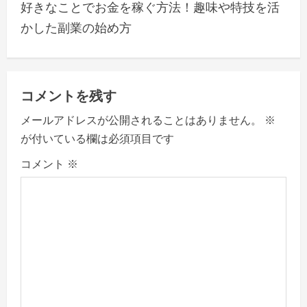
好きなことでお金を稼ぐ方法！趣味や特技を活
n
かした副業の始め方
a
v
コメントを残す
i
メールアドレスが公開されることはありません。
※
g
が付いている欄は必須項目です
a
コメント
※
t
i
o
n