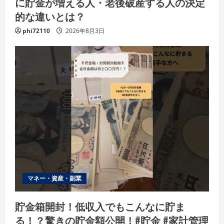
に貯金が増える人・老後破産する人の決定
的な違いとは？
phi72110
2026年8月3日
マネー・資産・副業
貯金箱開封！低収入でもこんなに貯ま
る！？驚きの貯金額公開！#貯金 #家計管理