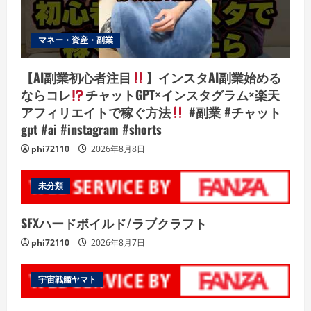
マネー・資産・副業
【AI副業初心者注目
】インスタAI副業始める
ならコレ
チャットGPT×インスタグラム×楽天
アフィリエイトで稼ぐ方法
#副業 #チャット
gpt #ai #instagram #shorts
phi72110
2026年8月8日
未分類
SFXハードボイルド/ラブクラフト
phi72110
2026年8月7日
宇宙戦艦ヤマト