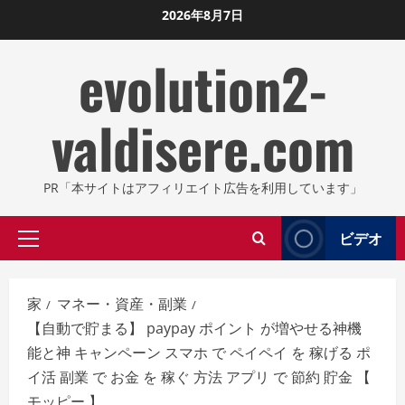
コ
2026年8月7日
ン
evolution2-
テ
ン
ツ
valdisere.com
に
ス
キ
PR「本サイトはアフィリエイト広告を利用しています」
ッ
プ
ビデオ
プ
し
ラ
ま
イ
す
家
マネー・資産・副業
マ
【自動で貯まる】 paypay ポイント が増やせる神機
リ
能と神 キャンペーン スマホ で ペイペイ を 稼げる ポ
メ
イ活 副業 で お金 を 稼ぐ 方法 アプリ で 節約 貯金 【
ニ
モッピー 】