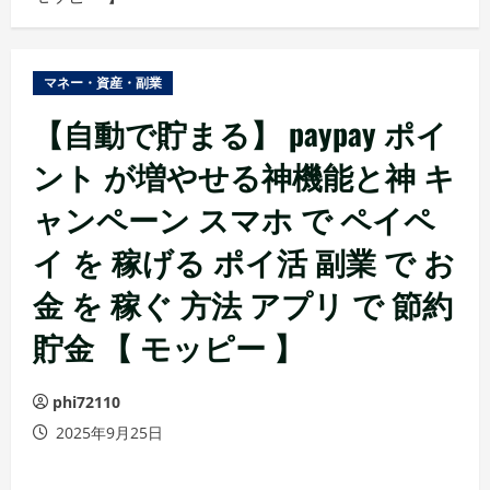
ュ
ー
マネー・資産・副業
【自動で貯まる】 paypay ポイ
ント が増やせる神機能と神 キ
ャンペーン スマホ で ペイペ
イ を 稼げる ポイ活 副業 で お
金 を 稼ぐ 方法 アプリ で 節約
貯金 【 モッピー 】
phi72110
2025年9月25日