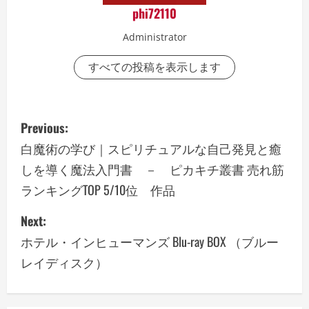
phi72110
Administrator
すべての投稿を表示します
P
Previous:
o
白魔術の学び｜スピリチュアルな自己発見と癒
しを導く魔法入門書 － ピカキチ叢書 売れ筋
s
ランキングTOP 5/10位 作品
t
Next:
n
ホテル・インヒューマンズ Blu-ray BOX （ブルー
a
レイディスク）
v