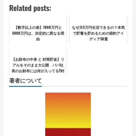
Related posts:
【数字以上の差】7000万円と
なぜ月5万円生活できるの？本気
5000万円は、決定的に異なる理
で貯蓄を貯めるための節約アイ
由
ディア30選
【お財布の中身 と 封筒貯金】リ
アルをそのまま大公開 パパ社
長のお財布には何が入ってる⁉封
筒貯金はどうやって⁉ what's in
著者について
my wallet? #貯蓄 #貯金 #...