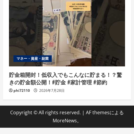
マネー・資産・副業
貯金箱開封！低収入でもこんなに貯まる！？驚
きの貯金額公開！#貯金 #家計管理 #節約
phi72110
2026年7月28日
Copyright © All rights reserved.
|
AF themesによる
MoreNews
。