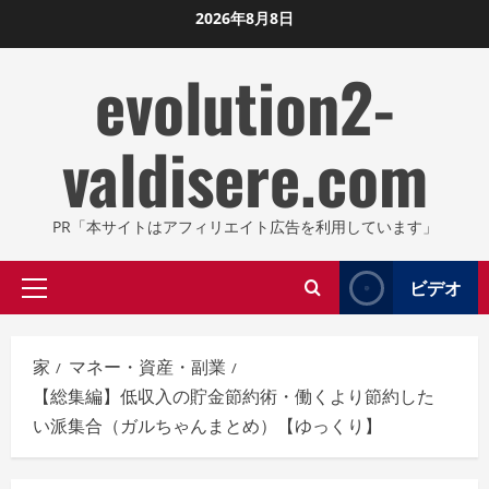
コ
2026年8月8日
ン
evolution2-
テ
ン
ツ
valdisere.com
に
ス
キ
PR「本サイトはアフィリエイト広告を利用しています」
ッ
プ
ビデオ
プ
し
ラ
ま
イ
す
家
マネー・資産・副業
マ
【総集編】低収入の貯金節約術・働くより節約した
リ
い派集合（ガルちゃんまとめ）【ゆっくり】
メ
ニ