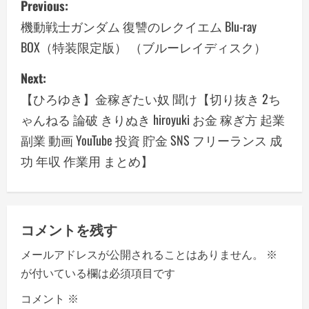
Previous:
o
機動戦士ガンダム 復讐のレクイエム Blu-ray
BOX（特装限定版） （ブルーレイディスク）
s
Next:
t
【ひろゆき】金稼ぎたい奴 聞け【切り抜き 2ち
n
ゃんねる 論破 きりぬき hiroyuki お金 稼ぎ方 起業
a
副業 動画 YouTube 投資 貯金 SNS フリーランス 成
功 年収 作業用 まとめ】
v
i
g
コメントを残す
a
メールアドレスが公開されることはありません。
※
が付いている欄は必須項目です
t
コメント
※