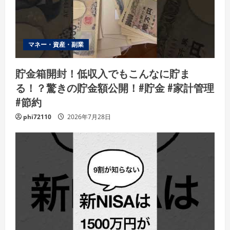
マネー・資産・副業
貯金箱開封！低収入でもこんなに貯ま
る！？驚きの貯金額公開！#貯金 #家計管理
#節約
phi72110
2026年7月28日