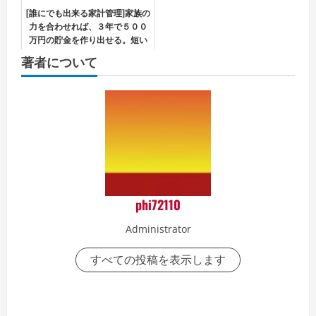
[誰にでも出来る家計管理]家族の
力を合わせれば、３年で５００
万円の貯金を作り出せる。短い
期間で必死に努力を続けた家族
著者について
の物語
phi72110
Administrator
すべての投稿を表示します
P