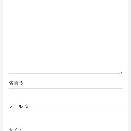
i
o
n
名前
※
メール
※
サイト