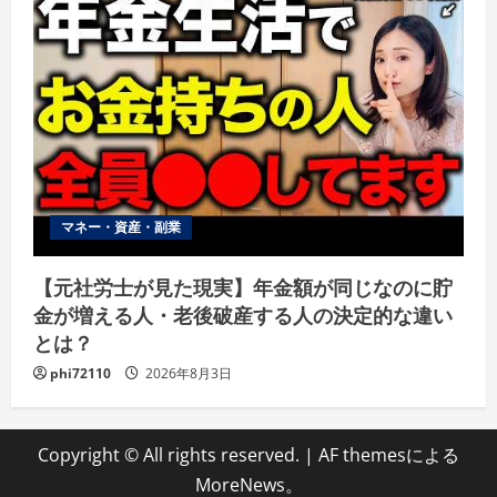
マネー・資産・副業
【元社労士が見た現実】年金額が同じなのに貯
金が増える人・老後破産する人の決定的な違い
とは？
phi72110
2026年8月3日
Copyright © All rights reserved.
|
AF themesによる
MoreNews
。