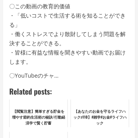
〇この動画の教育的価値
・「低いコストで生活する術を知ることができ
る」
・働くストレスでより散財してしまう問題を解
決することができる。
・皆様に有益な情報を聞きやすい動画でお届け
します。
〇YouTubeのチャ…
Related posts:
【閲覧注意】簡単すぎる貯金を
【あなたのお金を守るライフハ
増やす節約生活術の秘訣/行動経
ック♯110】#雑学#お金#ライフハ
済学で賢く貯蓄
ック