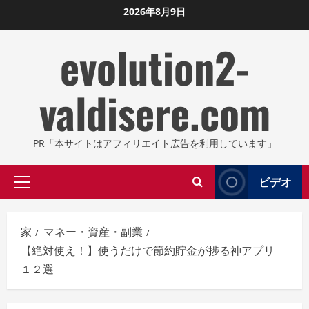
コ
2026年8月9日
ン
evolution2-
テ
ン
ツ
valdisere.com
に
ス
キ
PR「本サイトはアフィリエイト広告を利用しています」
ッ
プ
ビデオ
プ
し
ラ
ま
イ
す
家
マネー・資産・副業
マ
【絶対使え！】使うだけで節約貯金が捗る神アプリ
リ
１２選
メ
ニ