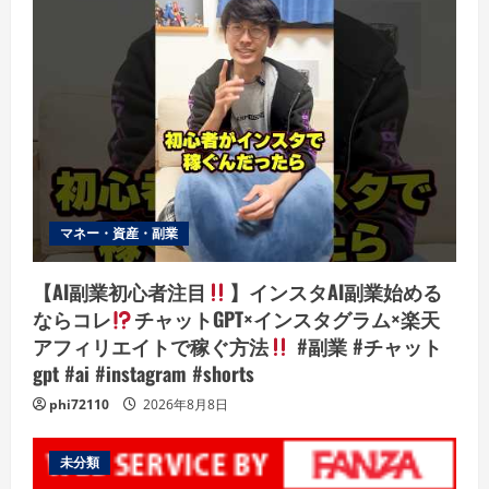
マネー・資産・副業
【AI副業初心者注目
】インスタAI副業始める
ならコレ
チャットGPT×インスタグラム×楽天
アフィリエイトで稼ぐ方法
#副業 #チャット
gpt #ai #instagram #shorts
phi72110
2026年8月8日
未分類