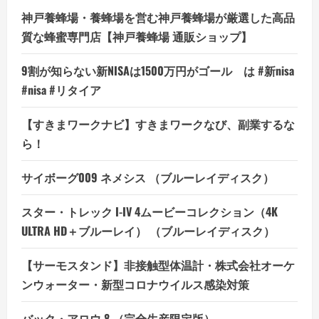
神戸養蜂場・養蜂場を営む神戸養蜂場が厳選した高品
質な蜂蜜専門店【神戸養蜂場 通販ショップ】
9割が知らない新NISAは1500万円がゴール は #新nisa
#nisa #リタイア
【すきまワークナビ】すきまワークなび、副業するな
ら！
サイボーグ009 ネメシス （ブルーレイディスク）
スター・トレック I-IV 4ムービーコレクション（4K
ULTRA HD＋ブルーレイ） （ブルーレイディスク）
【サーモスタンド】非接触型体温計・株式会社オーケ
ンウォーター・新型コロナウイルス感染対策
バック・アロウ 8 （完全生産限定版）