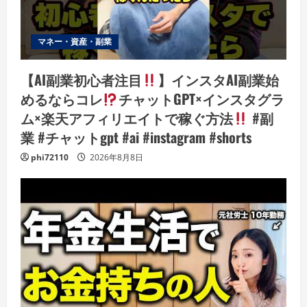
マネー・資産・副業
【AI副業初心者注目
】インスタAI副業始
めるならコレ
チャットGPT×インスタグラ
ム×楽天アフィリエイトで稼ぐ方法
#副
業 #チャットgpt #ai #instagram #shorts
phi72110
2026年8月8日