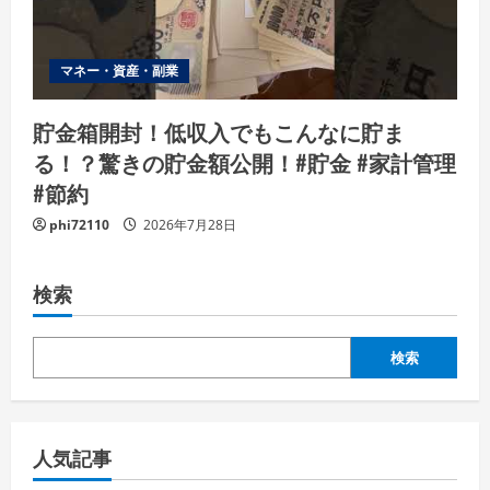
マネー・資産・副業
貯金箱開封！低収入でもこんなに貯ま
る！？驚きの貯金額公開！#貯金 #家計管理
#節約
phi72110
2026年7月28日
検索
検索
人気記事