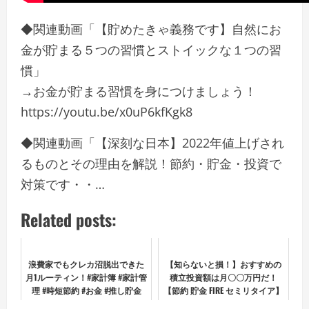
◆関連動画「【貯めたきゃ義務です】自然にお
金が貯まる５つの習慣とストイックな１つの習
慣」
→お金が貯まる習慣を身につけましょう！
https://youtu.be/x0uP6kfKgk8
◆関連動画「【深刻な日本】2022年値上げされ
るものとその理由を解説！節約・貯金・投資で
対策です・・…
Related posts:
浪費家でもクレカ沼脱出できた
【知らないと損！】おすすめの
月1ルーティン！#家計簿 #家計管
積立投資額は月〇〇万円だ！
理 #時短節約 #お金 #推し貯金
【節約 貯金 FIRE セミリタイア】