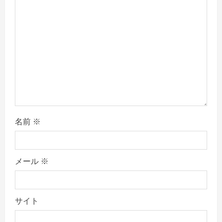
i
o
n
名前
※
メール
※
サイト