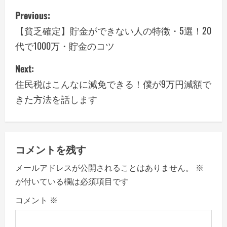
P
Previous:
o
【貧乏確定】貯金ができない人の特徴・5選！20
代で1000万・貯金のコツ
s
Next:
t
住民税はこんなに減免できる！僕が9万円減額で
n
きた方法を話します
a
v
コメントを残す
i
メールアドレスが公開されることはありません。
※
g
が付いている欄は必須項目です
a
コメント
※
t