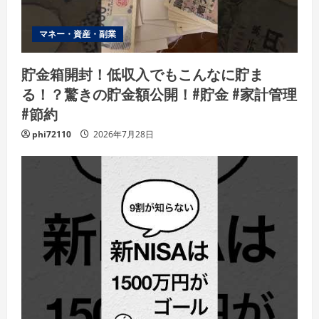
マネー・資産・副業
貯金箱開封！低収入でもこんなに貯ま
る！？驚きの貯金額公開！#貯金 #家計管理
#節約
phi72110
2026年7月28日