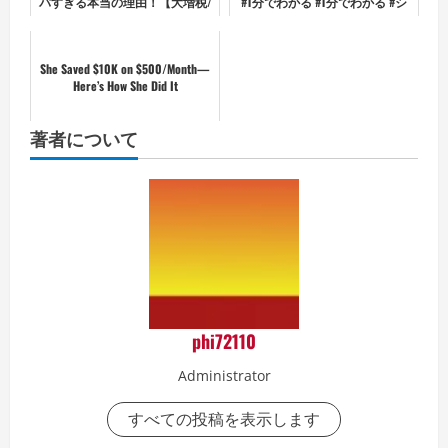
バすぎる本当の理由！【大増税/
#1分でわかる #1分でわかる #シ
貯金/節約/人口減少/高齢化】
ョート雑学 #雑学 #節約術
She Saved $10K on $500/Month—
Here’s How She Did It
著者について
phi72110
Administrator
すべての投稿を表示します