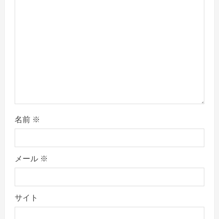
t
i
o
n
名前
※
メール
※
サイト