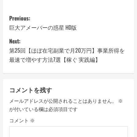
P
Previous:
o
巨大アメーバーの惑星 HD版
s
Next:
第25回【ほぼ在宅副業で月20万円】事業所得を
t
最速で増やす方法7選【稼ぐ 実践編】
n
a
v
コメントを残す
メールアドレスが公開されることはありません。
※
i
が付いている欄は必須項目です
g
コメント
※
a