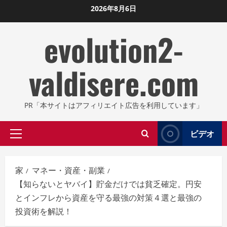
コ
2026年8月6日
ン
evolution2-
テ
ン
ツ
valdisere.com
に
ス
キ
PR「本サイトはアフィリエイト広告を利用しています」
ッ
プ
ビデオ
プ
し
ラ
ま
イ
す
家
マネー・資産・副業
マ
【知らないとヤバイ】貯金だけでは貧乏確定。円安
リ
とインフレから資産を守る最強の対策４選と最強の
メ
投資術を解説！
ニ