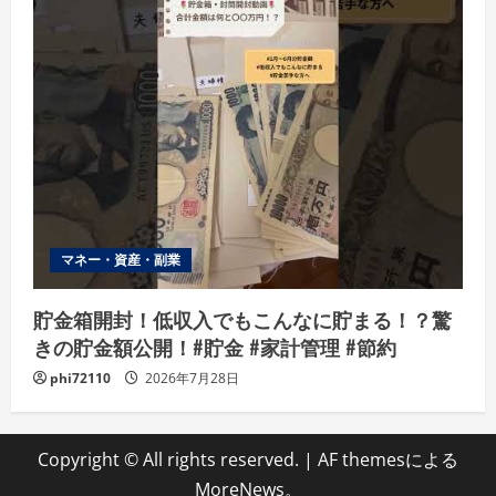
マネー・資産・副業
貯金箱開封！低収入でもこんなに貯まる！？驚
きの貯金額公開！#貯金 #家計管理 #節約
phi72110
2026年7月28日
Copyright © All rights reserved.
|
AF themesによる
MoreNews
。