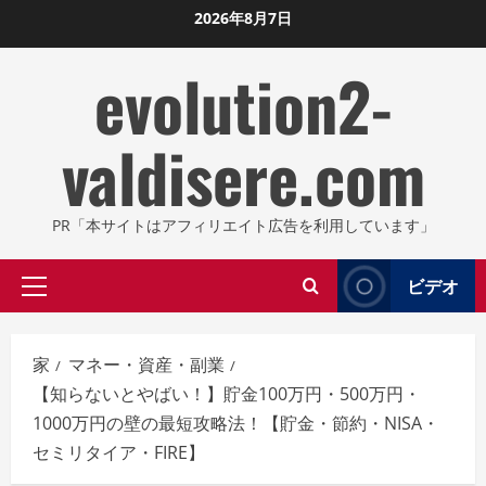
コ
2026年8月7日
ン
evolution2-
テ
ン
ツ
valdisere.com
に
ス
キ
PR「本サイトはアフィリエイト広告を利用しています」
ッ
プ
ビデオ
プ
し
ラ
ま
イ
す
家
マネー・資産・副業
マ
【知らないとやばい！】貯金100万円・500万円・
リ
1000万円の壁の最短攻略法！【貯金・節約・NISA・
メ
セミリタイア・FIRE】
ニ