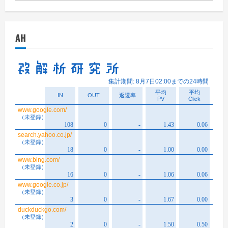
ー
カ
イ
AH
ブ