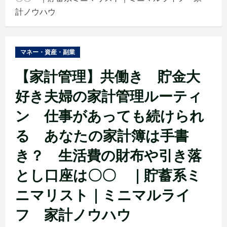
ュ
計ノウハウ
ー
マネー・資産・副業
【家計管理】共働き 貯金大
好き夫婦の家計管理ルーティ
ン 仕事があっても続けられ
る あなたの家計簿は手書
き？ 生活費の財布や引き落
とし口座は〇〇 ｜貯蓄系ミ
ニマリスト｜ミニマルライ
フ 家計ノウハウ