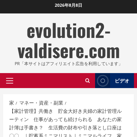
コ
2026年8月8日
ン
evolution2-
テ
ン
ツ
valdisere.com
に
ス
キ
PR「本サイトはアフィリエイト広告を利用しています」
ッ
プ
ビデオ
プ
し
ラ
ま
イ
す
家
マネー・資産・副業
マ
【家計管理】共働き 貯金大好き夫婦の家計管理ル
リ
ーティン 仕事があっても続けられる あなたの家
メ
計簿は手書き？ 生活費の財布や引き落とし口座は
ニ
〇〇 ｜貯蓄系ミニマリスト｜ミニマルライフ 家