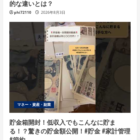
的な違いとは？
phi72110
2026年8月3日
マネー・資産・副業
貯金箱開封！低収入でもこんなに貯ま
る！？驚きの貯金額公開！#貯金 #家計管理
#節約