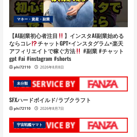
マネー・資産・副業
【AI副業初心者注目
】インスタAI副業始める
ならコレ
チャットGPT×インスタグラム×楽天
アフィリエイトで稼ぐ方法
#副業 #チャット
gpt #ai #instagram #shorts
phi72110
2026年8月8日
未分類
SFXハードボイルド/ラブクラフト
phi72110
2026年8月7日
宇宙戦艦ヤマト