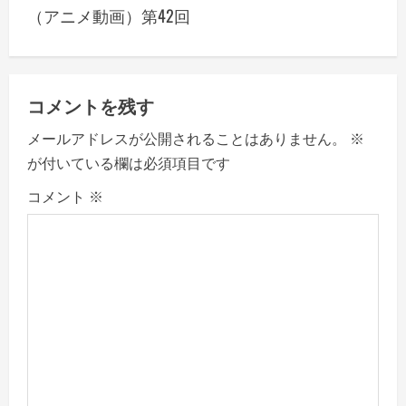
a
（アニメ動画）第42回
v
i
コメントを残す
g
メールアドレスが公開されることはありません。
※
a
が付いている欄は必須項目です
コメント
※
t
i
o
n