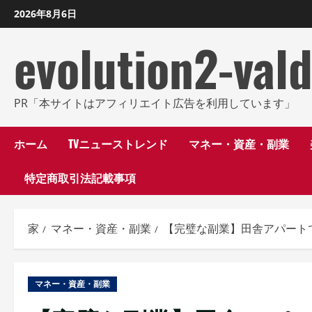
コ
2026年8月6日
ン
evolution2-val
テ
ン
ツ
に
PR「本サイトはアフィリエイト広告を利用しています」
ス
キ
ホーム
TVニューストレンド
マネー・資産・副業
ッ
特定商取引法記載事項
プ
し
ま
家
マネー・資産・副業
【完璧な副業】田舎アパート
す
マネー・資産・副業