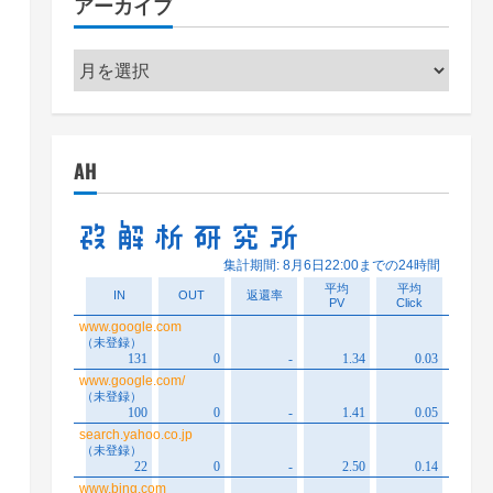
アーカイブ
ー
ア
ー
カ
イ
AH
ブ