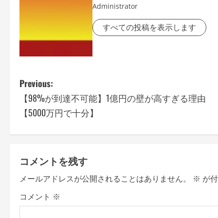
Administrator
すべての投稿を表示します
P
Previous:
【98%が到達不可能】1億円の壁が高すぎる理由
o
【5000万円で十分】
s
t
コメントを残す
n
メールアドレスが公開されることはありません。
※
が付
a
コメント
※
v