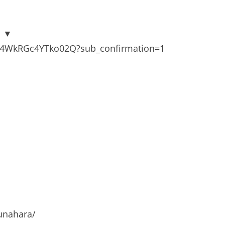
！▼
4WkRGc4YTko02Q?sub_confirmation=1
unahara/