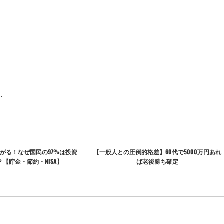
…
がる！なぜ国民の97%は投資
【一般人との圧倒的格差】60代で5000万円あれ
【貯金・節約・NISA】
ば老後勝ち確定