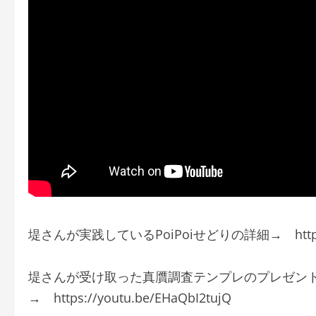
堤さんが実践しているPoiPoiせどりの詳細→ https://b
堤さんが受け取った真贋調査テンプレのプレゼントは
→ https://youtu.be/EHaQbI2tujQ