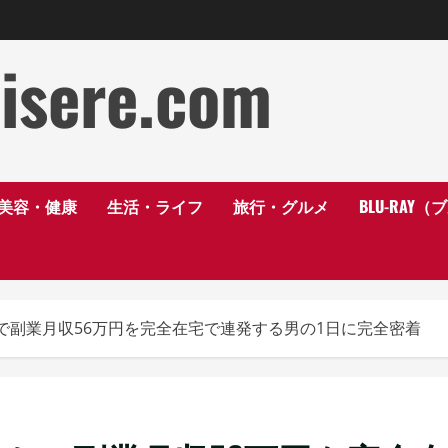
disere.com
美容・健康
生活・ライフ
旅行・グルメ
BLU-RAY
で副業月収56万円を完全在宅で連発する男の1日に完全密着