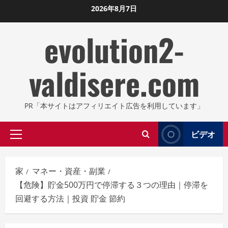
コ
2026年8月7日
ン
evolution2-
テ
ン
ツ
valdisere.com
に
ス
キ
PR「本サイトはアフィリエイト広告を利用しています」
ッ
プ
ビデオ
プ
し
ラ
ま
イ
す
家
マネー・資産・副業
マ
【危険】貯金500万円で停滞する３つの理由｜停滞を
リ
回避する方法｜投資 貯金 節約
メ
ニ