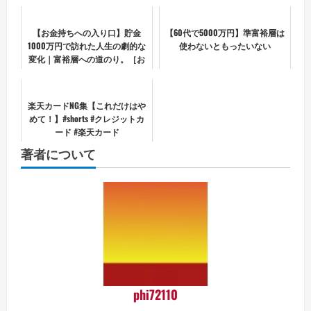
【お金持ちへの入り口】貯金
【60代で5000万円】準富裕層は
1000万円で訪れた人生の劇的な
使わないともったいない
変化｜富裕層への道のり。［お
金 節約 貯金 FIRE 配当
金］
楽天カードNG集【これだけはや
めて！】#shorts #クレジットカ
ード #楽天カード
著者について
phi72110