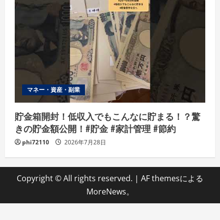
マネー・資産・副業
貯金箱開封！低収入でもこんなに貯まる！？驚
きの貯金額公開！#貯金 #家計管理 #節約
phi72110
2026年7月28日
Copyright © All rights reserved.
|
AF themesによる
MoreNews
。