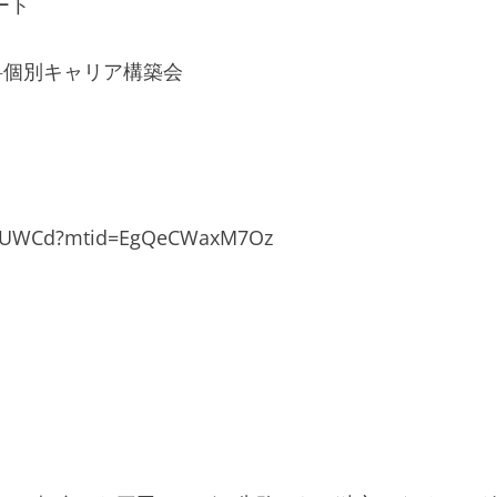
ート
料個別キャリア構築会
UMOUWCd?mtid=EgQeCWaxM7Oz