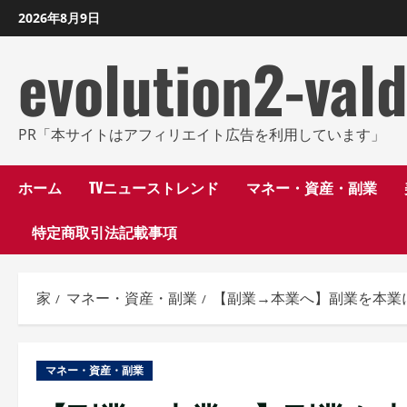
コ
2026年8月9日
ン
evolution2-val
テ
ン
ツ
に
PR「本サイトはアフィリエイト広告を利用しています」
ス
キ
ホーム
TVニューストレンド
マネー・資産・副業
ッ
特定商取引法記載事項
プ
し
ま
家
マネー・資産・副業
【副業→本業へ】副業を本業
す
マネー・資産・副業