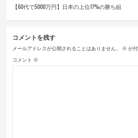
【60代で5000万円】日本の上位17%の勝ち組
o
s
t
コメントを残す
n
メールアドレスが公開されることはありません。
※
が付
a
コメント
※
v
i
g
a
t