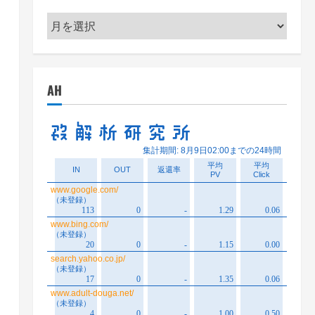
ア
ー
カ
イ
AH
ブ