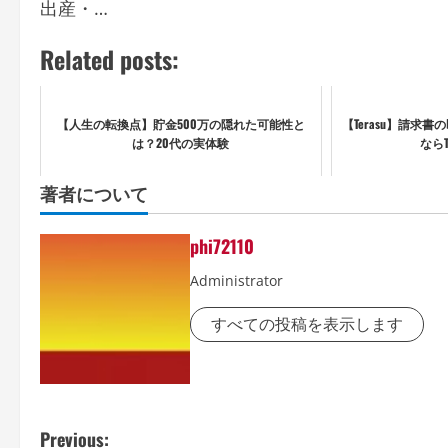
出産・…
Related posts:
【人生の転換点】貯金500万の隠れた可能性と
【Terasu】請求
は？20代の実体験
ならT
著者について
phi72110
Administrator
すべての投稿を表示します
P
Previous: