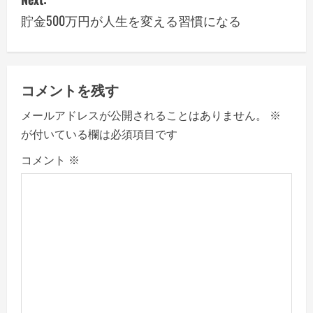
t
貯金500万円が人生を変える習慣になる
n
a
v
コメントを残す
メールアドレスが公開されることはありません。
※
i
が付いている欄は必須項目です
g
コメント
※
a
t
i
o
n