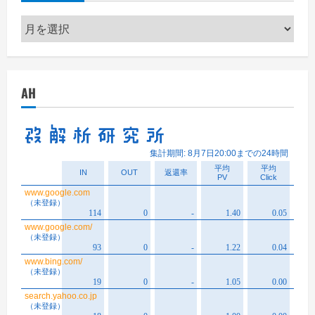
ア
ー
カ
イ
AH
ブ