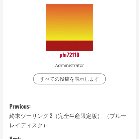
念 ③
phi72110
Administrator
すべての投稿を表示します
P
Previous:
o
終末ツーリング 2（完全生産限定版） （ブルー
レイディスク）
s
Next: