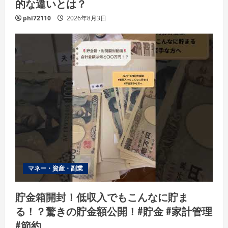
的な違いとは？
phi72110
2026年8月3日
マネー・資産・副業
貯金箱開封！低収入でもこんなに貯ま
る！？驚きの貯金額公開！#貯金 #家計管理
#節約