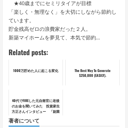
★40歳までにセミリタイアが目標
「楽しく・無理なく」を大切にしながら節約し
ています。
貯金残高ゼロの浪費家だった２人。
新築マイホームを夢見て、本気で節約…
Related posts:
1000万貯めた人に起こる変化
The Best Way To Generate
$250,000 (EASILY).
40代でFIREした元自衛官に老後
のお金を聞いてみた 投資家生
方正さんインタビュー 「副業
禁止の会社員、公務員でもでき
著者について
るFIRE入門 節約、ポイ活からで
も資産1億円を築く方法」出版記