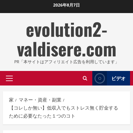
コ
2026年8月7日
ン
evolution2-
テ
ン
ツ
valdisere.com
に
ス
キ
PR「本サイトはアフィリエイト広告を利用しています」
ッ
プ
ビデオ
プ
し
ラ
ま
イ
す
家
マネー・資産・副業
マ
【コレしか無い】低収入でもストレス無く貯金する
リ
ために必要なたった１つのコト
メ
ニ