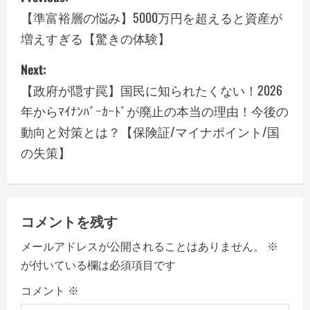
o
【準富裕層の悩み】5000万円を超えると資産が
増えすぎる【驚きの体験】
s
Next:
t
【政府が隠す罠】国民に知られたくない！2026
n
年からﾏｲﾅﾝﾊﾞｰｶｰﾄﾞが廃止の本当の理由！今後の
a
動向と対策とは？【保険証/マイナポイント/国
の失策】
v
i
g
コメントを残す
a
メールアドレスが公開されることはありません。
※
が付いている欄は必須項目です
t
コメント
※
i