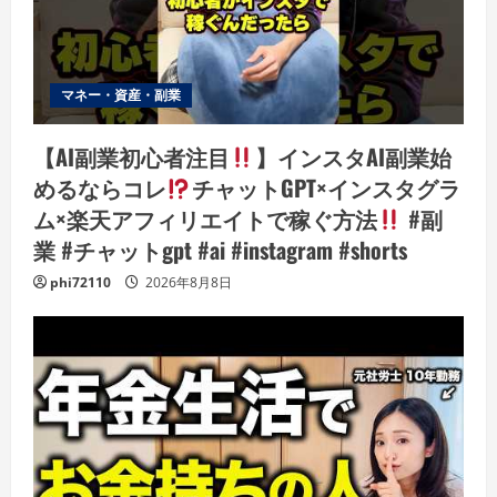
マネー・資産・副業
【AI副業初心者注目
】インスタAI副業始
めるならコレ
チャットGPT×インスタグラ
ム×楽天アフィリエイトで稼ぐ方法
#副
業 #チャットgpt #ai #instagram #shorts
phi72110
2026年8月8日