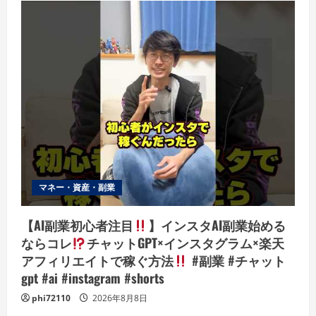
マネー・資産・副業
【AI副業初心者注目
】インスタAI副業始める
ならコレ
チャットGPT×インスタグラム×楽天
アフィリエイトで稼ぐ方法
#副業 #チャット
gpt #ai #instagram #shorts
phi72110
2026年8月8日