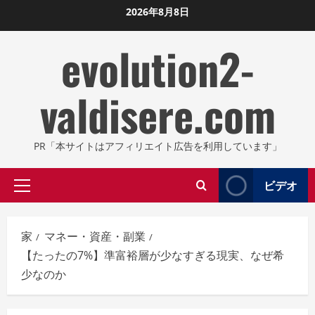
コ
2026年8月8日
ン
evolution2-
テ
ン
ツ
valdisere.com
に
ス
キ
PR「本サイトはアフィリエイト広告を利用しています」
ッ
プ
ビデオ
プ
し
ラ
ま
イ
す
家
マネー・資産・副業
マ
【たったの7%】準富裕層が少なすぎる現実、なぜ希
リ
少なのか
メ
ニ