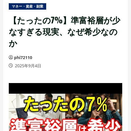
ュ
マネー・資産・副業
ー
【たったの7%】準富裕層が少
なすぎる現実、なぜ希少なの
か
phi72110
2025年9月4日