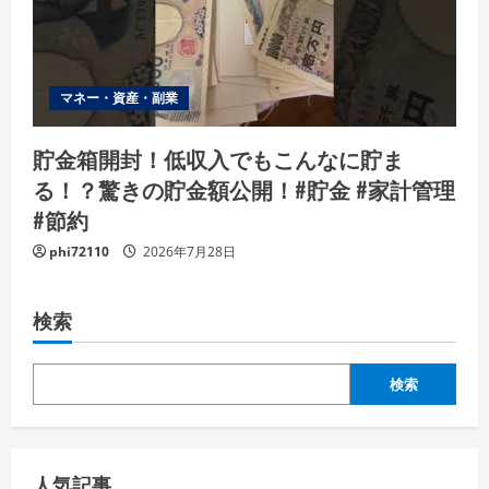
マネー・資産・副業
貯金箱開封！低収入でもこんなに貯ま
る！？驚きの貯金額公開！#貯金 #家計管理
#節約
phi72110
2026年7月28日
検索
検索
人気記事