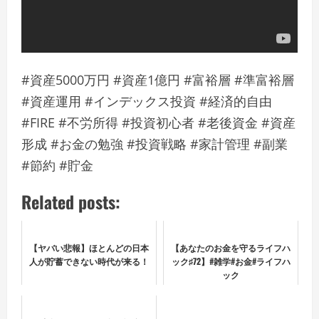
#資産5000万円 #資産1億円 #富裕層 #準富裕層
#資産運用 #インデックス投資 #経済的自由
#FIRE #不労所得 #投資初心者 #老後資金 #資産
形成 #お金の勉強 #投資戦略 #家計管理 #副業
#節約 #貯金
Related posts:
【ヤバい悲報】ほとんどの日本
【あなたのお金を守るライフハ
人が貯蓄できない時代が来る！
ック♯72】#雑学#お金#ライフハ
ック