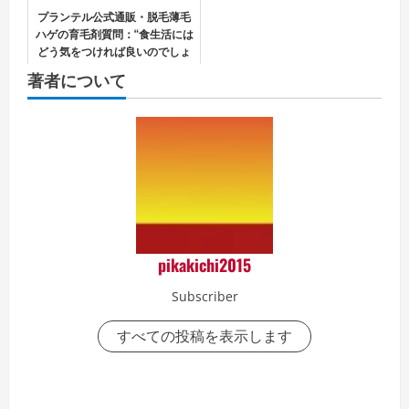
プランテル公式通販・脱毛薄毛
ハゲの育毛剤質問：“食生活には
どう気をつければ良いのでしょ
うか？”の考察
著者について
pikakichi2015
Subscriber
すべての投稿を表示します
P