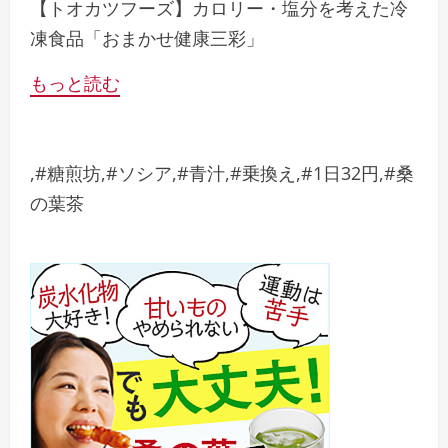
【トオカツフーズ】カロリー・塩分を考えた冷
凍食品「おまかせ健康三彩」
もっと読む
,#糖煎坊,#ソシア,#青汁,#乗換え,#1日32円,#桑
の葉茶