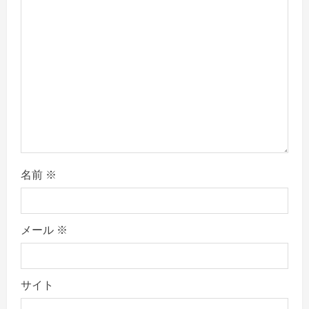
i
o
n
名前
※
メール
※
サイト