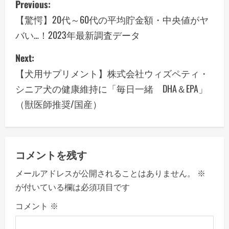
Previous:
o
【驚愕】20代～60代の平均貯金額・中央値がヤ
バい…！2023年最新調査データ
s
Next:
t
【犬用サプリメント】株式会社ウィズペティ・
n
シニア犬の健康維持に「毎日一緒 DHA＆EPA」
a
（獣医師推奨/国産）
v
i
コメントを残す
g
メールアドレスが公開されることはありません。
※
a
が付いている欄は必須項目です
コメント
※
t