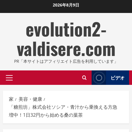
コ
2026年8月9日
ン
evolution2-
テ
ン
ツ
valdisere.com
に
ス
キ
PR「本サイトはアフィリエイト広告を利用しています」
ッ
プ
ビデオ
プ
し
ラ
ま
イ
す
家
美容・健康
マ
「糖煎坊」株式会社ソシア・青汁から乗換える方急
リ
増中！1日32円から始める桑の葉茶
メ
ニ