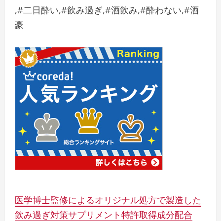
,#二日酔い,#飲み過ぎ,#酒飲み,#酔わない,#酒
豪
医学博士監修によるオリジナル処方で製造した
飲み過ぎ対策サプリメント特許取得成分配合