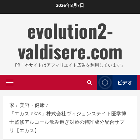
コ
2026年8月7日
ン
evolution2-
テ
ン
ツ
valdisere.com
に
ス
キ
PR「本サイトはアフィリエイト広告を利用しています」
ッ
プ
ビデオ
プ
し
ラ
ま
イ
す
家
美容・健康
マ
「エカス ekas」株式会社ヴィジョンステイト医学博
リ
士監修アルコール飲み過ぎ対策の特許成分配合サプ
メ
リ【エカス】
ニ