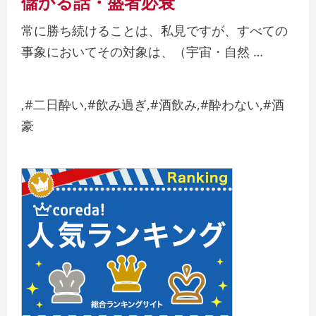
儲かる話・盛者必衰
常に勝ち続けることは、私見ですが、すべての
事象においてその対象は、（宇宙・自然 …
,#二日酔い,#飲み過ぎ,#酒飲み,#酔わない,#酒
豪