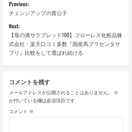
P
Previous:
o
チェンジアップの貴公子
s
Next:
【母の滴サラブレッド100】フローレス化粧品株
t
式会社・楽天口コミ多数『国産馬プラセンタサ
n
プリ』比較をして選ばれ続ける
a
v
コメントを残す
i
メールアドレスが公開されることはありません。
※
g
が付いている欄は必須項目です
a
コメント
※
t