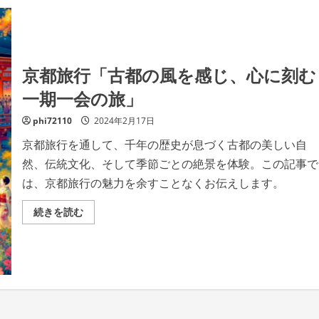
護
者
た
ち
の
物
語
京都旅行「古都の風を感じ、心に刻む
(エ
ン
タ
一期一会の旅」
ー
テ
イ
phi72110
2024年2月17日
メ
ン
京都旅行を通して、千年の歴史が息づく古都の美しい自
ト)
Kindle
然、伝統文化、そして季節ごとの絶景を体験。この記事で
版
の
は、京都旅行の魅力を余すことなくお伝えします。
詳
細
を
京
続きを読む
ご
都
覧
旅
く
行
だ
「古
さ
都
い
の
風
を
感
じ、