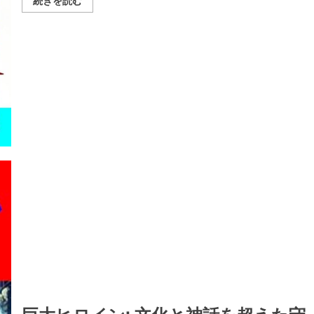
続きを読む
外
旅
行
の
魅
力
は、
世
界
各
国
の
文
化
を
体
験
す
る
こ
と
か
ら
始
ま
る！
の
詳
細
を
ご
巨大ヒロイン: 文化と神話を超えた守
覧