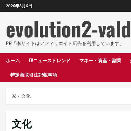
コ
2026年8月6日
ン
evolution2-val
テ
ン
ツ
に
PR「本サイトはアフィリエイト広告を利用しています」
ス
キ
ホーム
TVニューストレンド
マネー・資産・副業
ッ
特定商取引法記載事項
プ
し
ま
家
文化
す
文化