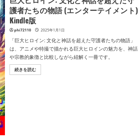
く
護者たちの物語 (エンターテイメント)
だ
さ
い
Kindle版
phi72110
2025年1月1日
「巨大ヒロイン: 文化と神話を超えた守護者たちの物語」
は、アニメや特撮で描かれる巨大ヒロインの魅力を、神話
や宗教的象徴と比較しながら紐解く一冊です。
巨
続きを読む
大
ヒ
ロ
イ
ン:
文
化
と
神
話
を
超
え
た
守