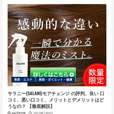
ュ
ー
美容・エステ
美容・ダイエット・健康
サラニー(SALANI)モアチェンジ の評判、良い 口
コミ、悪い口コミ、メリットとデメリットはど
うなの？ 【徹底解説】
phi72110
2023年7月6日