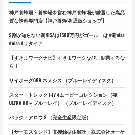
ミ、
悪
い
神戸養蜂場・養蜂場を営む神戸養蜂場が厳選した高品
口
コ
質な蜂蜜専門店【神戸養蜂場 通販ショップ】
ミ、
メ
リ
9割が知らない新NISAは1500万円がゴール は #新nisa
ッ
ト
#nisa #リタイア
と
デ
メ
【すきまワークナビ】すきまワークなび、副業するな
リ
ッ
ら！
ト
は
ど
う
サイボーグ009 ネメシス （ブルーレイディスク）
な
の？
【徹
スター・トレック I-IV 4ムービーコレクション（4K
底
解
ULTRA HD＋ブルーレイ） （ブルーレイディスク）
説】
の
詳
バック・アロウ 8 （完全生産限定版）
細
を
ご
覧
【サーモスタンド】非接触型体温計・株式会社オーケ
く