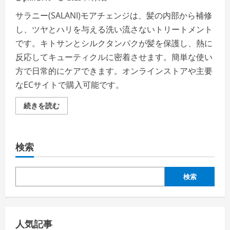
サラニー(SALANI)モアチェンジは、髪の内部から補修
し、ツヤとハリを与える洗い流さないトリートメント
です。キトサンとシルクタンパクが髪を保護し、熱に
反応してキューティクルに密着させます。簡単な使い
方で日常的にケアできます。オンラインストアや主要
なECサイトで購入可能です。
サ
続きを読む
ラ
ニ
ー
(SALANI)
モ
検索
ア
チ
ェ
ン
ジ
検索
の
評
判、
良
い
口
人気記事
コ