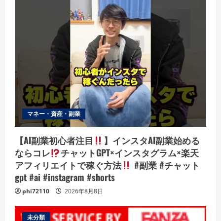
マネー・資産・副業
【AI副業初心者注目
】インスタAI副業始める
ならコレ
チャットGPT×インスタグラム×楽天
アフィリエイトで稼ぐ方法
#副業 #チャット
gpt #ai #instagram #shorts
phi72110
2026年8月8日
未分類