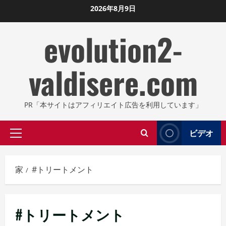
コ
2026年8月9日
ン
evolution2-
テ
ン
ツ
valdisere.com
に
ス
キ
PR「本サイトはアフィリエイト広告を利用しています」
ッ
プ
ビデオ
プ
し
ラ
ま
イ
す
家
#トリートメント
マ
リ
メ
#トリートメント
ニ