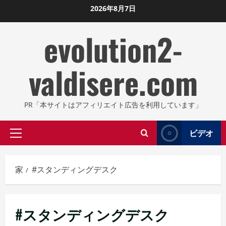
コ
2026年8月7日
ン
evolution2-
テ
ン
ツ
valdisere.com
に
ス
キ
PR「本サイトはアフィリエイト広告を利用しています」
ッ
プ
ビデオ
プ
し
ラ
ま
イ
す
家
#スタンディングデスク
マ
リ
メ
#スタンディングデスク
ニ