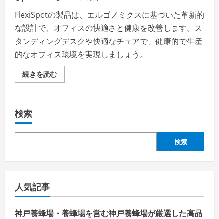
FlexiSpotの製品は、エルゴノミクスに基づいた革新的
な設計で、オフィスの快適さと健康を改善します。ス
タンディングデスクや快適なチェアで、健康的で生産
的なオフィス環境を実現しましょう。
FlexiSpot：
続きを読む
未
来
の
オ
フ
検索
ィ
ス
を
創
造
検索
す
る
–
エ
ル
ゴ
人気記事
ノ
ミ
ク
ス
神戸養蜂場・養蜂場を営む神戸養蜂場が厳選した高品
に