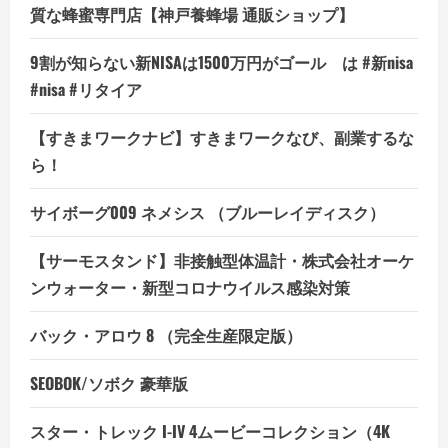
基
質な蜂蜜専門店【神戸養蜂場 通販ショップ】
づ
い
た
9割が知らない新NISAは1500万円がゴール は #新nisa
設
計
#nisa #リタイア
で、
あ
な
【すきまワークナビ】すきまワークなび、副業するな
た
の
ら！
作
業
環
境
サイボーグ009 ネメシス （ブルーレイディスク）
を
革
新
【サーモスタンド】非接触型体温計・株式会社オーケ
の
詳
ンウォーター・新型コロナウイルス感染対策
細
を
ご
バック・アロウ 8 （完全生産限定版）
覧
く
だ
さ
SEOBOK/ソボク 豪華版
い
スター・トレック I-IV 4ムービーコレクション（4K