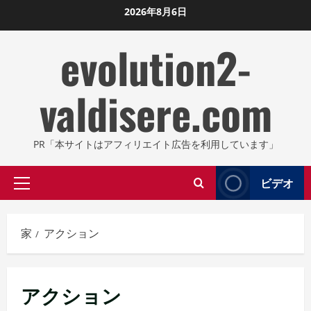
コ
2026年8月6日
ン
evolution2-
テ
ン
ツ
valdisere.com
に
ス
キ
PR「本サイトはアフィリエイト広告を利用しています」
ッ
プ
ビデオ
プ
し
ラ
ま
イ
す
家
アクション
マ
リ
メ
アクション
ニ