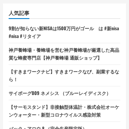
の
お
伽
人気記事
魔
人
[前
編]』
9割が知らない新NISAは1500万円がゴール は #新nisa
の
魅
#nisa #リタイア
力
に
迫
神戸養蜂場・養蜂場を営む神戸養蜂場が厳選した高品
る！
の
質な蜂蜜専門店【神戸養蜂場 通販ショップ】
詳
細
を
【すきまワークナビ】すきまワークなび、副業するな
ご
覧
ら！
く
だ
さ
い
サイボーグ009 ネメシス （ブルーレイディスク）
【サーモスタンド】非接触型体温計・株式会社オーケ
ンウォーター・新型コロナウイルス感染対策
バック・アロウ 8 （完全生産限定版）