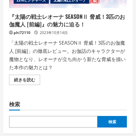
ZENピクチャーズ
太陽の戦士レオーナ
覧
く
だ
さ
『太陽の戦士レオーナ SEASONⅡ 脅威！3匹のお
い
伽魔人 [前編]』の魅力に迫る！
phi72110
2023年10月14日
「太陽の戦士レオーナ SEASONⅡ 脅威！3匹のお伽魔
人 [前編]」の徹底レビュー。お伽話のキャラクターが
魔物となり、レオーナが立ち向かう新たな脅威を描い
た本作の魅力とは？
『太
続きを読む
陽
の
戦
士
レ
検索
オ
ー
ナ
SEASONⅡ
脅
検索
威！
3
匹