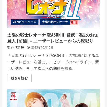
ZENピクチャーズ
太陽の戦士レオーナ
太陽の戦士レオーナ SEASONⅡ 脅威！3匹のお伽
魔人 [前編] – ユーザーレビューからの深堀り
phi72110
2023年10月15日
「太陽の戦士レオーナ SEASONⅡ」の前編に対するユ
ーザーレビューを基に、エピソードのハイライト、新
しい試み、そして次回への期待を探る。
太
続きを読む
陽
の
戦
士
レ
オ
ー
ナ