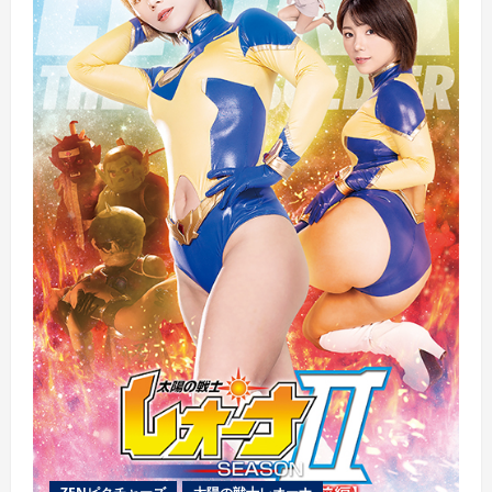
SEASONⅡ
脅
威！
3
匹
の
お
伽
魔
人
[前
編]
–
ユ
ー
ザ
ー
レ
ビ
ュ
ー
か
ら
の
深
堀
り
の
詳
細
を
ご