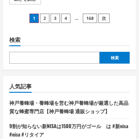
ご
ス
覧
ペ
く
の
投
だ
詳
1
2
3
4
…
168
次
さ
細
い
を
稿
ご
覧
く
検索
の
だ
さ
い
ペ
検索
ー
ジ
人気記事
送
神戸養蜂場・養蜂場を営む神戸養蜂場が厳選した高品
り
質な蜂蜜専門店【神戸養蜂場 通販ショップ】
9割が知らない新NISAは1500万円がゴール は #新nisa
#nisa #リタイア