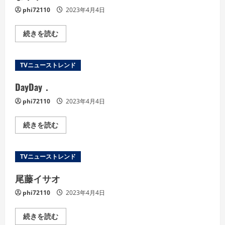
覧
phi72110
2023年4月4日
く
だ
さ
い
ま
続きを読む
ゆ
ゆ
の
詳
TVニューストレンド
細
を
ご
DayDay．
覧
く
phi72110
2023年4月4日
だ
さ
い
DayDay．
続きを読む
の
詳
細
を
TVニューストレンド
ご
覧
く
尾藤イサオ
だ
さ
phi72110
2023年4月4日
い
尾
続きを読む
藤