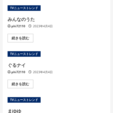
ュ
ー
TVニューストレンド
みんなのうた
phi72110
2023年4月4日
み
続きを読む
ん
な
の
う
TVニューストレンド
た
の
詳
ぐるナイ
細
を
phi72110
2023年4月4日
ご
覧
く
だ
ぐ
続きを読む
さ
る
い
ナ
イ
の
TVニューストレンド
詳
細
を
まゆゆ
ご