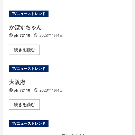
イ
サ
オ
TVニューストレンド
の
詳
細
かぼすちゃん
を
ご
phi72110
2023年4月4日
覧
く
だ
さ
か
続きを読む
い
ぼ
す
ち
ゃ
TVニューストレンド
ん
の
詳
大阪府
細
を
phi72110
2023年4月4日
ご
覧
く
だ
大
続きを読む
さ
阪
い
府
の
詳
TVニューストレンド
細
を
ご