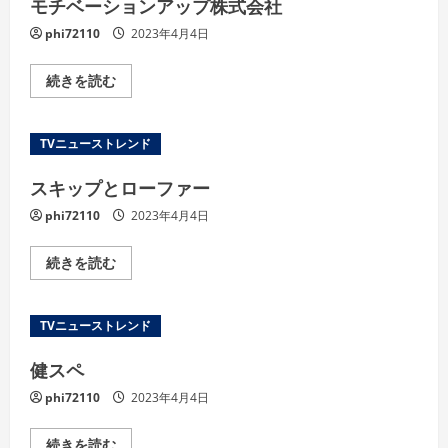
モチベーションアップ株式会社
覧
く
phi72110
2023年4月4日
だ
さ
い
モ
続きを読む
チ
ベ
ー
シ
TVニューストレンド
ョ
ン
ア
スキップとローファー
ッ
プ
phi72110
2023年4月4日
株
式
会
社
ス
続きを読む
の
キ
詳
ッ
細
プ
を
と
TVニューストレンド
ご
ロ
覧
ー
く
フ
健スペ
だ
ァ
さ
ー
phi72110
2023年4月4日
い
の
詳
細
を
健
続きを読む