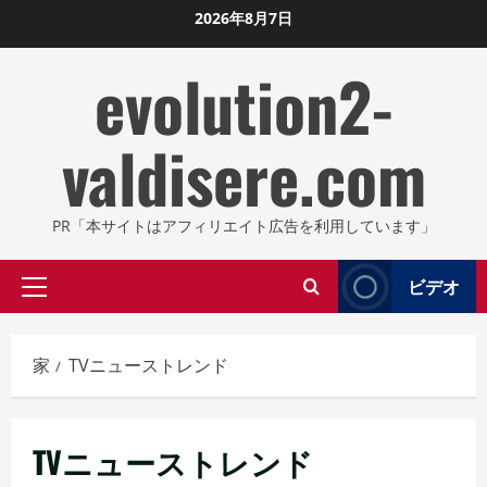
コ
2026年8月7日
ン
evolution2-
テ
ン
ツ
valdisere.com
に
ス
キ
PR「本サイトはアフィリエイト広告を利用しています」
ッ
プ
ビデオ
プ
し
ラ
ま
イ
す
家
TVニューストレンド
マ
リ
メ
TVニューストレンド
ニ