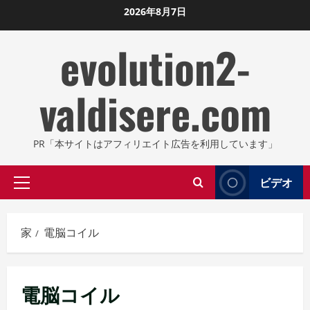
コ
2026年8月7日
ン
evolution2-
テ
ン
ツ
valdisere.com
に
ス
キ
PR「本サイトはアフィリエイト広告を利用しています」
ッ
プ
ビデオ
プ
し
ラ
ま
イ
す
家
電脳コイル
マ
リ
メ
電脳コイル
ニ