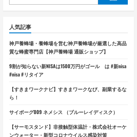
版）
（ブ
ル
ー
レ
イ
人気記事
デ
ィ
ス
ク）
神戸養蜂場・養蜂場を営む神戸養蜂場が厳選した高品
の
詳
質な蜂蜜専門店【神戸養蜂場 通販ショップ】
細
を
ご
9割が知らない新NISAは1500万円がゴール は #新nisa
覧
く
#nisa #リタイア
だ
さ
い
【すきまワークナビ】すきまワークなび、副業するな
ら！
サイボーグ009 ネメシス （ブルーレイディスク）
【サーモスタンド】非接触型体温計・株式会社オーケ
ンウォーター・新型コロナウイルス感染対策