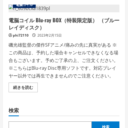
ュ
電脳コイル
ー
電脳コイル Blu-ray BOX（特装限定版） （ブルー
レイディスク）
phi72110
2023年2月15日
磯光雄監督の傑作SFアニメ/痛みの先に真実がある ※
この商品は、予約した場合キャンセルできなくなる場
合もございます。予めご了承の上、ご注文ください。
※こちらはBlu-ray Disc専用ソフトです。対応プレイ
ヤー以外では再生できませんのでご注意ください。
電
続きを読む
脳
コ
イ
ル
Blu-
検索
ray
BOX（特
装
限
定
検索