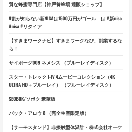
判、
質な蜂蜜専門店【神戸養蜂場 通販ショップ】
良
い
口
9割が知らない新NISAは1500万円がゴール は #新nisa
コ
ミ、
#nisa #リタイア
悪
い
口
【すきまワークナビ】すきまワークなび、副業するな
コ
ミ、
ら！
メ
リ
ッ
ト
サイボーグ009 ネメシス （ブルーレイディスク）
と
デ
メ
スター・トレック I-IV 4ムービーコレクション（4K
リ
ッ
ULTRA HD＋ブルーレイ） （ブルーレイディスク）
ト!!
の
詳
SEOBOK/ソボク 豪華版
細
を
ご
覧
バック・アロウ 8 （完全生産限定版）
く
だ
さ
【サーモスタンド】非接触型体温計・株式会社オーケ
い