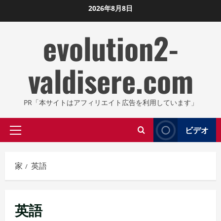
コ
2026年8月8日
ン
evolution2-
テ
ン
ツ
valdisere.com
に
ス
キ
PR「本サイトはアフィリエイト広告を利用しています」
ッ
プ
ビデオ
プ
し
ラ
ま
イ
す
家
英語
マ
リ
メ
英語
ニ