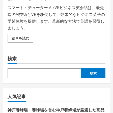
スマート・チューター AIxVRビジネス英会話は、最先
端のAI技術とVRを駆使して、効果的なビジネス英語の
学習体験を提供します。革新的な方法で英語を習得し
ましょう。
【ス
続きを読む
マ
ー
ト・
チ
ュ
検索
ー
タ
ー】
AIxVR
ビ
検索
ジ
ネ
ス
英
会
話
人気記事
【徹
底
解
説】
神戸養蜂場・養蜂場を営む神戸養蜂場が厳選した高品
評