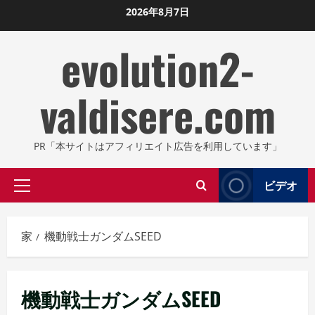
コ
2026年8月7日
ン
evolution2-
テ
ン
ツ
valdisere.com
に
ス
キ
PR「本サイトはアフィリエイト広告を利用しています」
ッ
プ
ビデオ
プ
し
ラ
ま
イ
す
家
機動戦士ガンダムSEED
マ
リ
メ
機動戦士ガンダムSEED
ニ