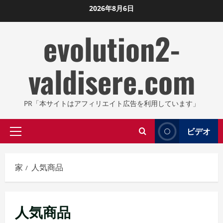
コ
2026年8月6日
ン
evolution2-
テ
ン
ツ
valdisere.com
に
ス
キ
PR「本サイトはアフィリエイト広告を利用しています」
ッ
プ
ビデオ
プ
し
ラ
ま
イ
す
家
人気商品
マ
リ
メ
人気商品
ニ