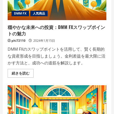
毛
へ
の
DMM FX
人気商品
希
望
の
サ
穏やかな未来への投資：DMM FXスワップポイン
イ
ン!?
トの魅力
の
詳
phi72110
2024年1月15日
細
を
DMM FXのスワップポイントを活用して、賢く長期的
ご
覧
な資産形成を目指しましょう。金利差益を最大限に活
く
だ
かす方法と、成功への道筋を解説します。
さ
い
穏
続きを読む
や
か
な
未
来
へ
の
投
資：
DMM
FX