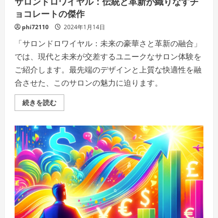
サロンドロワイヤル：伝統と革新が織りなすチ
ョコレートの傑作
phi72110
2024年1月14日
「サロンドロワイヤル：未来の豪華さと革新の融合」
では、現代と未来が交差するユニークなサロン体験を
ご紹介します。最先端のデザインと上質な快適性を融
合させた、このサロンの魅力に迫ります。
サ
続きを読む
ロ
ン
ド
ロ
ワ
イ
ヤ
ル：
伝
統
と
革
新
が
織
り
な