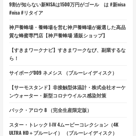
道
9割が知らない新NISAは1500万円がゴール は #新nisa
を
り
切
#nisa #リタイア
り
拓
く
の
神戸養蜂場・養蜂場を営む神戸養蜂場が厳選した高品
詳
細
質な蜂蜜専門店【神戸養蜂場 通販ショップ】
を
ご
覧
【すきまワークナビ】すきまワークなび、副業するな
く
だ
ら！
さ
い
サイボーグ009 ネメシス （ブルーレイディスク）
【サーモスタンド】非接触型体温計・株式会社オーケ
ンウォーター・新型コロナウイルス感染対策
バック・アロウ 8 （完全生産限定版）
スター・トレック I-IV 4ムービーコレクション（4K
ULTRA HD＋ブルーレイ） （ブルーレイディスク）