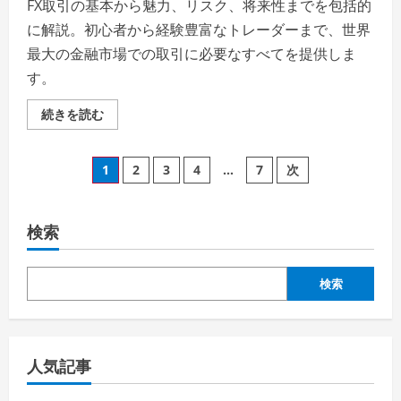
FX取引の基本から魅力、リスク、将来性までを包括的
に解説。初心者から経験豊富なトレーダーまで、世界
最大の金融市場での取引に必要なすべてを提供しま
す。
FX
続きを読む
取
引
–
投
あ
1
2
3
4
…
7
次
な
た
稿
の
手
で
検索
の
世
界
の
ペ
通
検索
貨
を
ー
動
か
し、
ジ
未
人気記事
来
へ
送
の