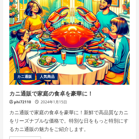
ス
ワ
ッ
プ
ポ
イ
ン
ト
の
魅
力
の
詳
細
を
ご
覧
く
カニ通販
人気商品
だ
さ
い
カニ通販で家庭の食卓を豪華に！
phi72110
2024年1月15日
カニ通販で家庭の食卓を豪華に！新鮮で高品質なカニ
をリーズナブルな価格で。特別な日をもっと特別にす
るカニ通販の魅力をご紹介します。