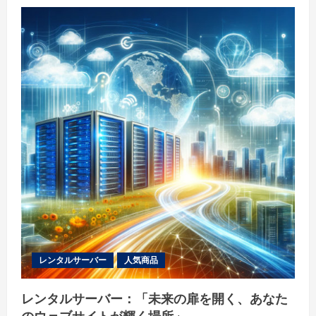
の
成
功
へ
の
パ
ー
ト
ナ
ー、
最
適
な
FX
口
座
を
選
ぼ
う！
の
詳
細
を
ご
覧
く
レンタルサーバー
人気商品
だ
さ
い
レンタルサーバー：「未来の扉を開く、あなた
のウェブサイトが輝く場所」