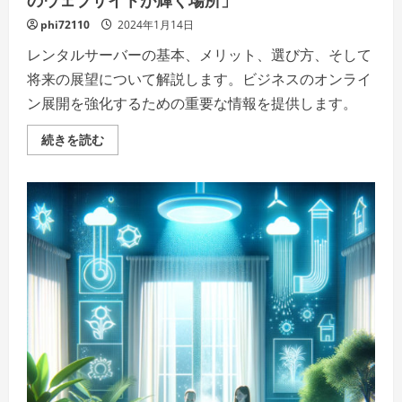
phi72110
2024年1月14日
レンタルサーバーの基本、メリット、選び方、そして
将来の展望について解説します。ビジネスのオンライ
ン展開を強化するための重要な情報を提供します。
レ
続きを読む
ン
タ
ル
サ
ー
バ
ー：
「未
来
の
扉
を
開
く、
あ
な
た
の
ウ
ェ