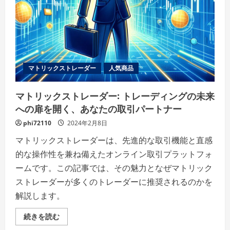
の
詳
細
を
ご
覧
く
だ
さ
マトリックストレーダー
人気商品
い
マトリックストレーダー: トレーディングの未来
への扉を開く、あなたの取引パートナー
phi72110
2024年2月8日
マトリックストレーダーは、先進的な取引機能と直感
的な操作性を兼ね備えたオンライン取引プラットフォ
ームです。この記事では、その魅力となぜマトリック
ストレーダーが多くのトレーダーに推奨されるのかを
解説します。
マ
続きを読む
ト