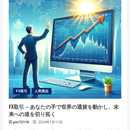
適
な
室
内
環
境
へ
の
キ
ー
プ
レ
ー
ヤ
ー
の
詳
細
を
ご
覧
く
だ
FX取引
人気商品
さ
い
FX取引 – あなたの手で世界の通貨を動かし、未
来への道を切り拓く
phi72110
2024年1月11日