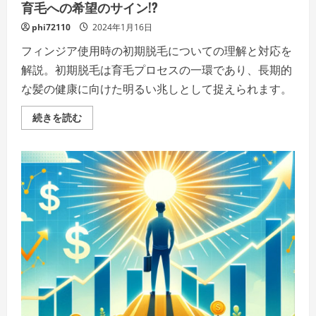
ー
育毛への希望のサイン!?
ト
ナ
phi72110
2024年1月16日
ー
の
詳
フィンジア使用時の初期脱毛についての理解と対応を
細
解説。初期脱毛は育毛プロセスの一環であり、長期的
を
ご
な髪の健康に向けた明るい兆しとして捉えられます。
覧
く
だ
フ
続きを読む
さ
ィ
い
ン
ジ
ア
初
期
脱
毛
に
不
安
を
感
じ
る、
実
際
に
は
育