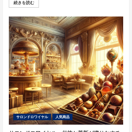
カ
続きを読む
ニ
通
販
で
家
庭
の
食
卓
を
豪
華
に！
の
詳
細
を
ご
覧
く
だ
さ
い
サロンドロワイヤル
人気商品