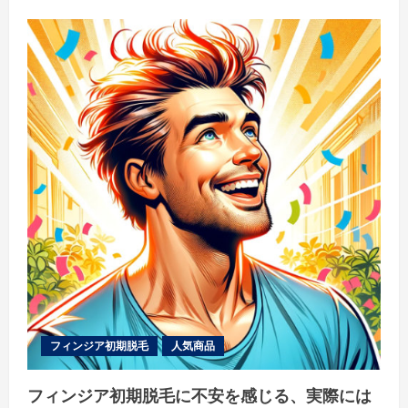
リ
ッ
ク
ス
ト
レ
ー
ダ
ー:
ト
レ
ー
デ
ィ
ン
グ
の
未
来
へ
の
扉
を
開
く、
あ
な
た
フィンジア初期脱毛
人気商品
の
取
引
フィンジア初期脱毛に不安を感じる、実際には
パ