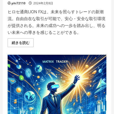
phi72110
2024年2月8日
ヒロセ通商LION FXは、未来を照らすトレードの新潮
流。自由自在な取引が可能で、安心・安全な取引環境
が提供される。未来の成功への一歩を踏み出し、明る
い未来への導きを感じることができる。
ヒ
続きを読む
ロ
セ
通
商
LION
FX：
未
来
を
照
ら
す
ト
レ
ー
ド
の
新
潮
流