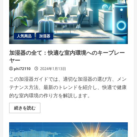
ブ
サ
イ
ト
が
輝
く
場
所」
人気商品
加湿器
の
詳
細
加湿器の全て：快適な室内環境へのキープレー
を
ご
ヤー
覧
く
だ
phi72110
2024年1月13日
さ
い
この加湿器ガイドでは、適切な加湿器の選び方、メン
テナンス方法、最新のトレンドを紹介し、快適で健康
的な室内環境の作り方を解説します。
加
続きを読む
湿
器
の
全
て：
快