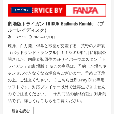
ュ
ー
トライガン
劇場版トライガン TRIGUN Badlands Rumble （ブ
ルーレイディスク）
phi72110
2025年12月3日
銃弾、百万発。弾幕と砂塵が交差する、荒野の大狂宴
（バッドランド・ランブル）！！/2010年4月に劇場公
開された、内藤泰弘原作のSFサイバーウエスタン「ト
ライガン」の劇場版！ ※この商品は、予約した場合キ
ャンセルできなくなる場合もございます。予めご了承
の上、ご注文ください。 ※こちらはBlu-ray Disc専用
ソフトです。対応プレイヤー以外では再生できません
のでご注意ください。 「予約商品の価格保証」対象商
品です。詳しくはこちらをご覧ください。
劇
続きを読む