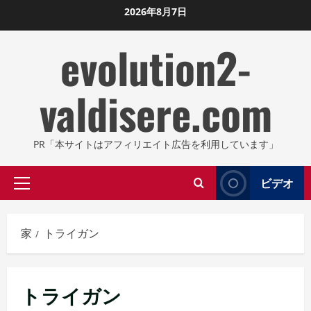
コ
2026年8月7日
ン
evolution2-
テ
ン
ツ
valdisere.com
に
ス
キ
PR「本サイトはアフィリエイト広告を利用しています」
ッ
プ
ビデオ
プ
し
ラ
ま
イ
す
家
トライガン
マ
リ
メ
トライガン
ニ