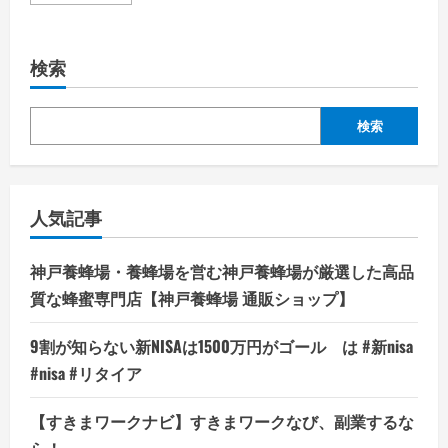
場
版
ト
ラ
イ
検索
ガ
ン
TRIGUN
Badlands
Rumble
検索
（ブ
ル
ー
レ
イ
デ
人気記事
ィ
ス
ク）
の
神戸養蜂場・養蜂場を営む神戸養蜂場が厳選した高品
詳
細
質な蜂蜜専門店【神戸養蜂場 通販ショップ】
を
ご
覧
9割が知らない新NISAは1500万円がゴール は #新nisa
く
だ
#nisa #リタイア
さ
い
【すきまワークナビ】すきまワークなび、副業するな
ら！